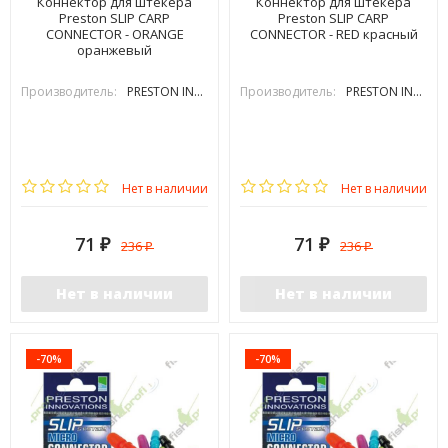
Коннектор для штекера
Коннектор для штекера
Preston SLIP CARP
Preston SLIP CARP
CONNECTOR - ORANGE
CONNECTOR - RED красный
оранжевый
Производитель:
PRESTON INOVATIONS
Производитель:
PRESTON INOVATIONS
Нет в наличии
Нет в наличии
71
71
236
236
₽
₽
₽
₽
Нет в наличии
Нет в наличии
-70%
-70%