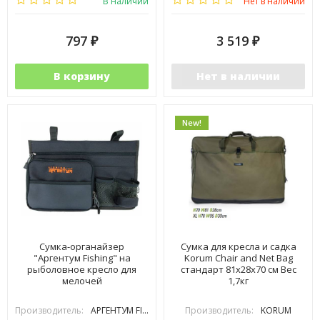
В наличии
Нет в наличии
797
3 519
₽
₽
В корзину
Нет в наличии
New!
Сумка-органайзер
Сумка для кресла и садка
"Аргентум Fishing" на
Korum Chair and Net Bag
рыболовное кресло для
стандарт 81х28х70 см Вес
мелочей
1,7кг
Производитель:
АРГЕНТУМ FISHING
Производитель:
KORUM