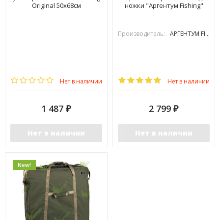
Original 50х68см
ножки "Аргентум Fishing"
Производитель:
АРГЕНТУМ FISHING
Нет в наличии
Нет в наличии
1 487
2 799
₽
₽
Нет в наличии
Нет в наличии
New!