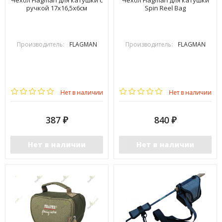
Чехол Flagman для катушки с
Чехол Flagman для катушки
ручкой 17x16,5х6см
Spin Reel Bag
Производитель:
FLAGMAN
Производитель:
FLAGMAN
Нет в наличии
Нет в наличии
387
840
₽
₽
Нет в наличии
Нет в наличии