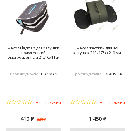
Чехол Flagman для катушки
Чехол жесткий для 4-х
полужесткий
катушек 310х175хх210 мм.
быстросменный 21х16х11см
Производитель:
FLAGMAN
Производитель:
IDEAFISHER
Нет в наличии
Нет в наличии
410
1 450
820
₽
₽
₽