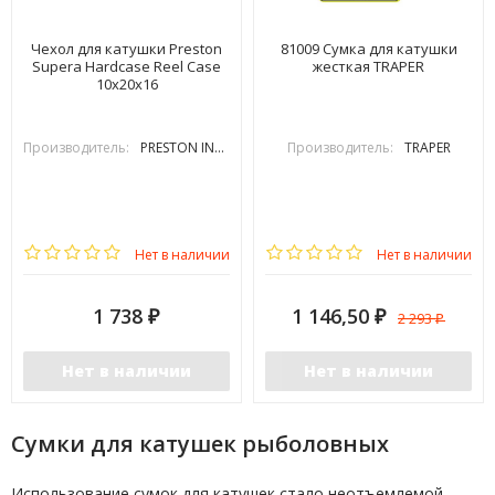
Чехол для катушки Preston
81009 Сумка для катушки
Supera Hardcase Reel Case
жесткая TRAPER
10х20х16
Производитель:
PRESTON INOVATIONS
Производитель:
TRAPER
Нет в наличии
Нет в наличии
1 738
1 146,50
2 293
₽
₽
₽
Нет в наличии
Нет в наличии
Сумки для катушек рыболовных
Использование сумок для катушек стало неотъемлемой