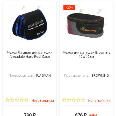
-20%
Чехол Flagman для катушки
Чехол для катушек Browning
Armadale Hard Reel Case
19 x 10 см
Производитель:
FLAGMAN
Производитель:
BROWNING
Нет в наличии
Нет в наличии
790
676
845
₽
₽
₽