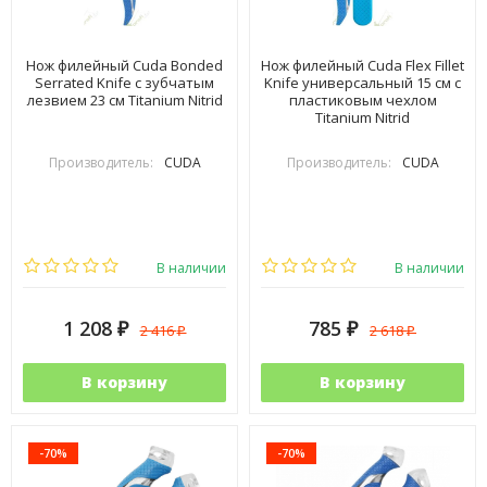
Нож филейный Cuda Bonded
Нож филейный Cuda Flex Fillet
Serrated Knife с зубчатым
Knife универсальный 15 см с
лезвием 23 см Titanium Nitrid
пластиковым чехлом
Titanium Nitrid
Производитель:
CUDA
Производитель:
CUDA
В наличии
В наличии
1 208
785
2 416
2 618
₽
₽
₽
₽
В корзину
В корзину
-70%
-70%