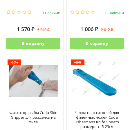
В наличии
В наличии
1 570
1 006
5 240
2 012
₽
₽
₽
₽
В корзину
В корзину
-70%
-66%
Фиксатор рыбы Cuda Skin
Чехол пластиковый для
Gripper для разделки на
филейных ножей Cuda
филе
Fishermans Knife Sheath
размеров 15-23см