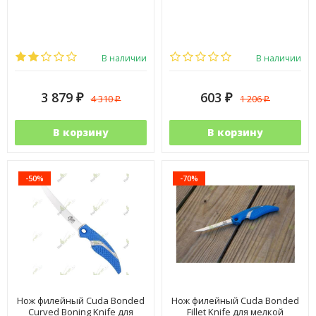
В наличии
В наличии
3 879
603
4 310
1 206
₽
₽
₽
₽
В корзину
В корзину
-50%
-70%
Нож филейный Cuda Bonded
Нож филейный Cuda Bonded
Curved Boning Knife для
Fillet Knife для мелкой