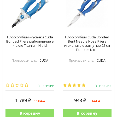
Плоскогубцы -кусачки Cuda
Плоскогубцы Cuda Bonded
Bonded Pliers рыболовные в
Bent Needle Nose Pliers
чехле Titanium Nitrid
игольчатые загнутые 22 см
Titanium Nitrid
Производитель:
CUDA
Производитель:
CUDA
В наличии
В наличии
1 789
943
5 964
3 144
₽
₽
₽
₽
В корзину
В корзину