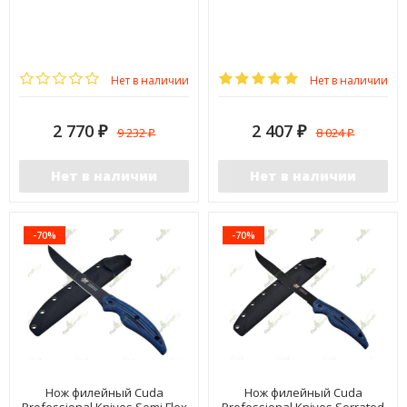
Нет в наличии
Нет в наличии
2 770
2 407
9 232
8 024
₽
₽
₽
₽
Нет в наличии
Нет в наличии
-70%
-70%
Нож филейный Cuda
Нож филейный Cuda