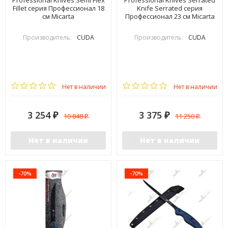
Professional Knives Semi Flex
Professional Knives Serrated
Fillet серия Профессионал 18
Knife Serrated серия
см Micarta
Профессионал 23 см Micarta
Производитель:
CUDA
Производитель:
CUDA
Нет в наличии
Нет в наличии
3 254
3 375
10 848
11 250
₽
₽
₽
₽
Нет в наличии
Нет в наличии
-70%
-70%