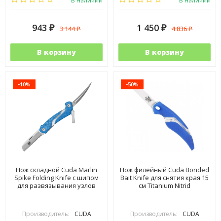
В наличии
В наличии
943
1 450
3 144
4 836
₽
₽
₽
₽
В корзину
В корзину
-10%
-50%
Нож складной Cuda Marlin
Нож филейный Cuda Bonded
Spike Folding Knife с шипом
Bait Knife для снятия края 15
для развязывания узлов
см Titanium Nitrid
Производитель:
CUDA
Производитель:
CUDA