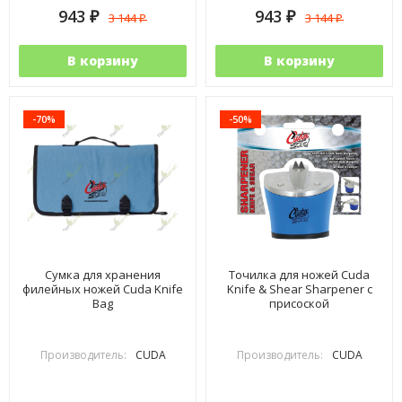
943
943
3 144
3 144
₽
₽
₽
₽
В корзину
В корзину
-70%
-50%
Сумка для хранения
Точилка для ножей Cuda
филейных ножей Cuda Knife
Knife & Shear Sharpener с
Bag
присоской
Производитель:
CUDA
Производитель:
CUDA