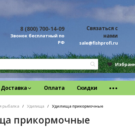
Связаться с
8 (800) 700-14-09
нами
Звонок бесплатный по
РФ
sale@fishprofi.ru
Избран
Доставка
Оплата
Скидки
я рыбалка
/
Удилища
/
Удилища прикормочные
ща прикормочные