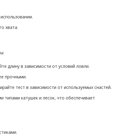
 использовании.
о хвата.
ы:
те длину в зависимости от условий ловли.
ее прочными.
райте тест в зависимости от используемых снастей.
 типами катушек и лесок, что обеспечивает
стиками.