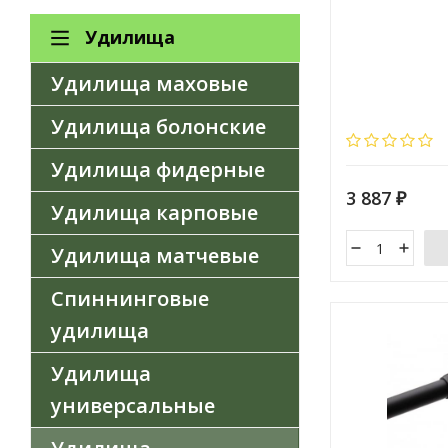
Удилища
Удилища маховые
Удилища болонские
Удилища фидерные
3 887
₽
Удилища карповые
Удилища матчевые
Спиннинговые
удилища
Удилища
универсальные