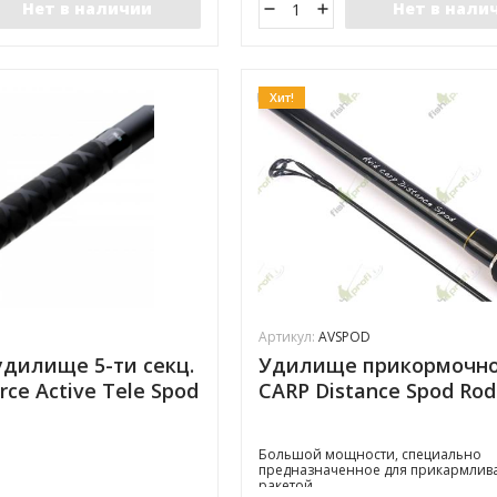
Нет в наличии
Нет в нали
Хит!
Артикул:
AVSPOD
удилище 5-ти секц.
Удилище прикормочно
rce Active Tele Spod
CARP Distance Spod Rod
Большой мощности, специально
предназначенное для прикармлив
ракетой