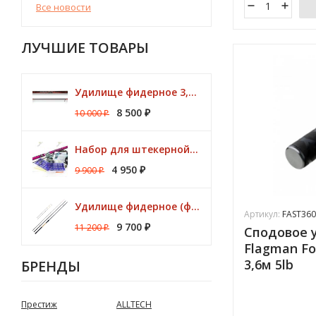
Все новости
ЛУЧШИЕ ТОВАРЫ
Удилище фидерное 3,00м Argon Feeder MT 50gr Browning
8 500
10 000
₽
₽
Набор для штекерной рыбалки CLUB KORUM PINK Поплавок (удилище 7м, аксессуары)
4 950
9 900
₽
₽
Удилище фидерное (фидер) ZEMEX (Земекс) IRON FLAT METHOD FEEDER 13" до 140,0 гр
Артикул:
FAST360
9 700
11 200
₽
Сподовое 
₽
Flagman Fo
3,6м 5lb
БРЕНДЫ
Престиж
ALLTECH