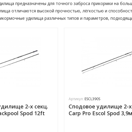
илища предназначены для точного заброса прикормки на больш
илища отличаются высокой прочностью, лёгкостью и способнос
икормочные удилища различных типов и параметров, подходящи
Артикул:
ESCL390S
дилище 2-х секц.
Сподовое удилище 2-х 
ackpool Spod 12ft
Carp Pro Escol Spod 3,9м