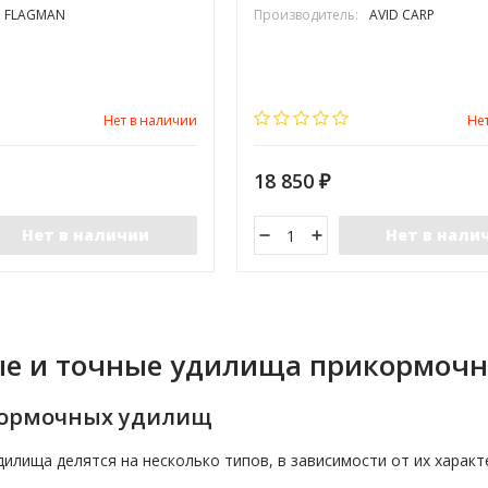
FLAGMAN
Производитель:
AVID CARP
Нет в наличии
Не
18 850
₽
Нет в наличии
Нет в нали
е и точные удилища прикормочн
ормочных удилищ
илища делятся на несколько типов, в зависимости от их характ