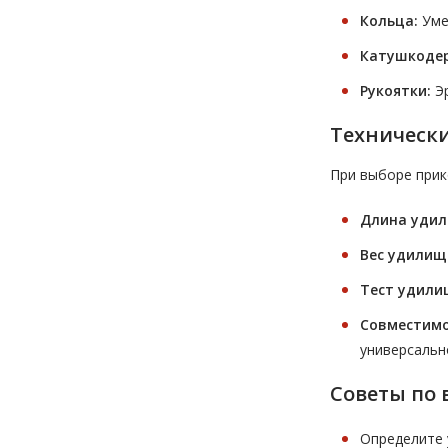
Кольца:
Уме
Катушкоде
Рукоятки:
Эр
Техническ
При выборе прик
Длина удил
Вес удилищ
Тест удили
Совместимо
универсальн
Советы по
Определите 