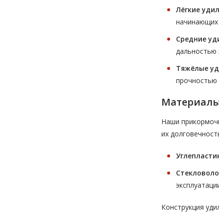
Лёгкие уди
начинающих
Средние уд
дальностью 
Тяжёлые у
прочностью 
Материалы
Наши прикормочн
их долговечност
Углепластик
Стекловоло
эксплуатации
Конструкция уди