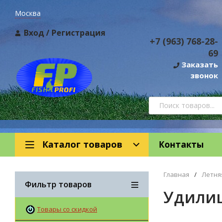
Москва
Вход
/
Регистрация
+7 (963) 768-28-
69
Заказать
звонок
Каталог товаров
Контакты
Главная
/
Летня
Фильтр товаров
Удили
Товары со скидкой