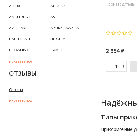
Производитель:
ALLUX
ALLVEGA
ANGLERFISH
ASL
AVID CARP
AZURA SAWADA
BAIT BREATH
BERKLEY
2 354
BROWNING
CAMOR
₽
показать все
ОТЗЫВЫ
Отзывы
Надёжны
показать все
Типы прик
Прикормочные уд