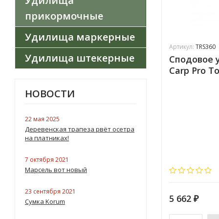
Удилища
прикормочные
Удилища маркерные
Артикул:
TRS360
Удилища штекерные
Сподовое у
Carp Pro To
НОВОСТИ
22 мая 2025
Деревенская трапеза рвёт осетра
на платниках!
7 октября 2021
Марсель вот новый
23 сентября 2021
5 662
₽
Сумка Korum