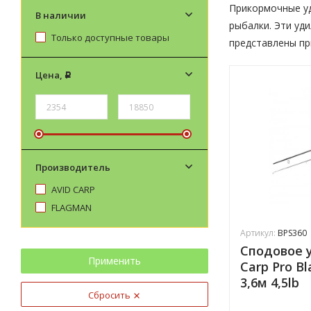
Прикормочные уд
В наличии
рыбалки. Эти уд
Только доступные товары
представлены пр
Цена,
Р
Производитель
AVID CARP
FLAGMAN
Артикул:
BPS360
Сподовое у
Применить
Carp Pro Bl
3,6м 4,5lb
Сбросить