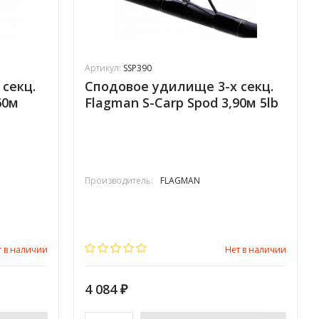
Артикул:
SSP390
секц.
Сподовое удилище 3-х секц.
60м
Flagman S-Carp Spod 3,90м 5lb
Производитель:
FLAGMAN
т в наличии
Нет в наличии
4 084
₽