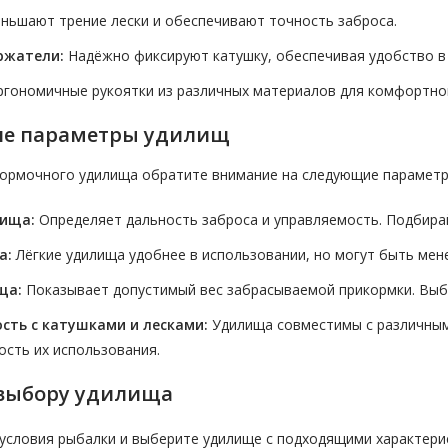
ньшают трение лески и обеспечивают точность заброса.
ржатели:
Надёжно фиксируют катушку, обеспечивая удобство в
гономичные рукоятки из различных материалов для комфортног
ие параметры удилищ
ормочного удилища обратите внимание на следующие параметр
ища:
Определяет дальность заброса и управляемость. Подбирай
а:
Лёгкие удилища удобнее в использовании, но могут быть мен
ща:
Показывает допустимый вес забрасываемой прикормки. Выби
сть с катушками и лесками:
Удилища совместимы с различными
ость их использования.
 выбору удилища
условия рыбалки и выберите удилище с подходящими характери