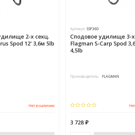
Артикул:
SSP360
дилище 2-х секц.
Сподовое удилище 3-х 
rus Spod 12' 3,6м 5lb
Flagman S-Carp Spod 3,
4,5lb
Производитель:
FLAGMAN
Нет в наличии
Не
3 728
₽