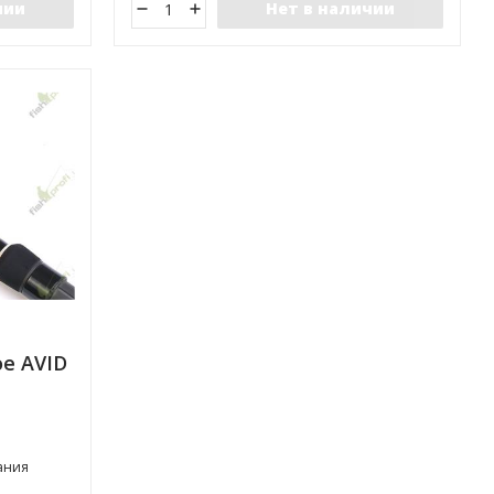
чии
Нет в наличии
е AVID
ания