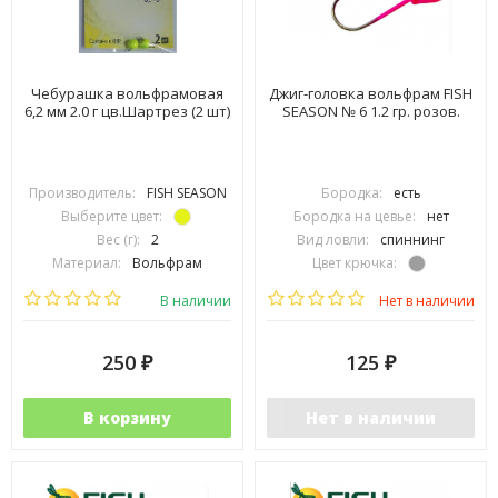
Чебурашка вольфрамовая
Джиг-головка вольфрам FISH
6,2 мм 2.0 г цв.Шартрез (2 шт)
SEASON № 6 1.2 гр. розов.
Производитель:
FISH SEASON
Бородка:
есть
Выберите цвет:
Бородка на цевье:
нет
Вес (г):
2
Вид ловли:
спиннинг
Материал:
Вольфрам
Цвет крючка:
Размер крючка:
№6
В наличии
Нет в наличии
250
125
₽
₽
В корзину
Нет в наличии