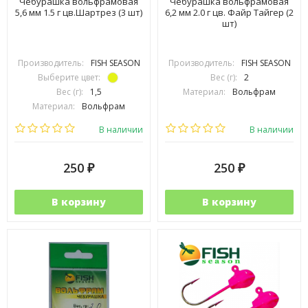
Чебурашка вольфрамовая
Чебурашка вольфрамовая
5,6 мм 1.5 г цв.Шартрез (3 шт)
6,2 мм 2.0 г цв. Файр Тайгер (2
шт)
Производитель:
FISH SEASON
Производитель:
FISH SEASON
Выберите цвет:
Вес (г):
2
Вес (г):
1,5
Материал:
Вольфрам
Материал:
Вольфрам
В наличии
В наличии
250
250
₽
₽
В корзину
В корзину