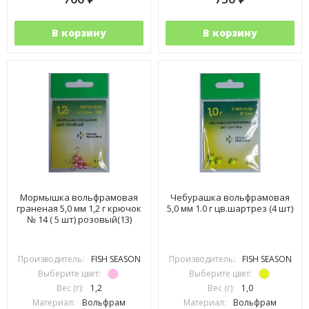
В корзину
В корзину
Мормышка вольфрамовая
Чебурашка вольфрамовая
граненая 5,0 мм 1,2 г крючок
5,0 мм 1.0 г цв.шартрез (4 шт)
№ 14 ( 5 шт) розовый(13)
Производитель:
FISH SEASON
Производитель:
FISH SEASON
Выберите цвет:
Выберите цвет:
Вес (г):
1,2
Вес (г):
1,0
Материал:
Вольфрам
Материал:
Вольфрам