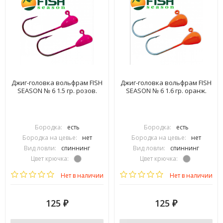
Джиг-головка вольфрам FISH
Джиг-головка вольфрам FISH
SEASON № 6 1.5 гр. розов.
SEASON № 6 1.6 гр. оранж.
Бородка:
есть
Бородка:
есть
Бородка на цевье:
нет
Бородка на цевье:
нет
Вид ловли:
спиннинг
Вид ловли:
спиннинг
Цвет крючка:
Цвет крючка:
Тип крючка:
одинарный
Тип крючка:
одинарный
Нет в наличии
Нет в наличии
125
125
₽
₽