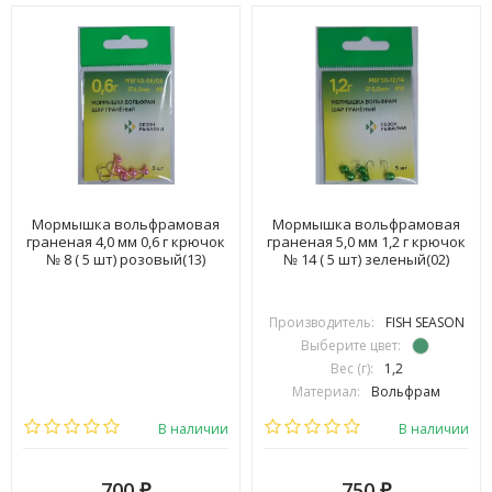
Мормышка вольфрамовая
Мормышка вольфрамовая
граненая 4,0 мм 0,6 г крючок
граненая 5,0 мм 1,2 г крючок
№ 8 ( 5 шт) розовый(13)
№ 14 ( 5 шт) зеленый(02)
Производитель:
FISH SEASON
Выберите цвет:
Вес (г):
1,2
Материал:
Вольфрам
В наличии
В наличии
700
750
₽
₽