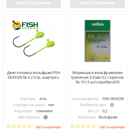
Нет в наличии
Нет в наличии
Джиг-головка вольфрам FISH
Мормышка вольфрамовая
SEASON № 6 2.0 гр. шартрез.
граненая 3,0 мм 0,2 г крючок
№ 10 ( 5 шт) серебро(07)
Бородка:
есть
Производитель:
FISH SEASON
Бородка на цевье:
нет
Выберите цвет:
Вид ловли:
спиннинг
Вес (г):
0,2
Цвет крючка:
Материал:
Вольфрам
Тип крючка:
одинарный
Нет в наличии
Нет в наличии