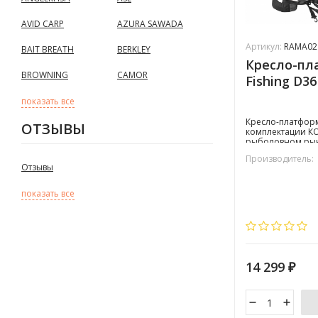
AVID CARP
AZURA SAWADA
Артикул:
RAMA02
BAIT BREATH
BERKLEY
Кресло-пл
BROWNING
CAMOR
Fishing D
показать все
​Кресло-платформ
ОТЗЫВЫ
комплектации КО
рыболовном рын
когда для выезда
Производитель:
перевозить целу
Отзывы
достаточно будет
представленный
Быстрая сборка,
показать все
комфорт - вот г
комплектации!
14 299
₽