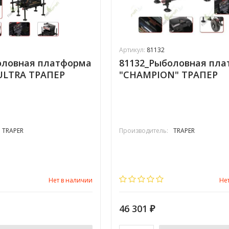
Артикул:
81132
оловная платформа
81132_Рыболовная пл
ULTRA ТРАПЕР
"CHAMPION" ТРАПЕР
TRAPER
Производитель:
TRAPER
Нет в наличии
Не
46 301
₽