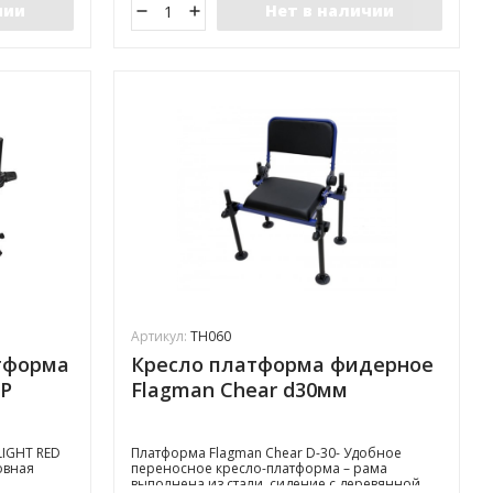
чии
Нет в наличии
Артикул:
TH060
тформа
Кресло платформа фидерное
Р
Flagman Chear d30мм
LIGHT RED
Платформа Flagman Chear D-30- Удобное
овная
переносное кресло-платформа – рама
выполнена из стали, сидение с деревянной