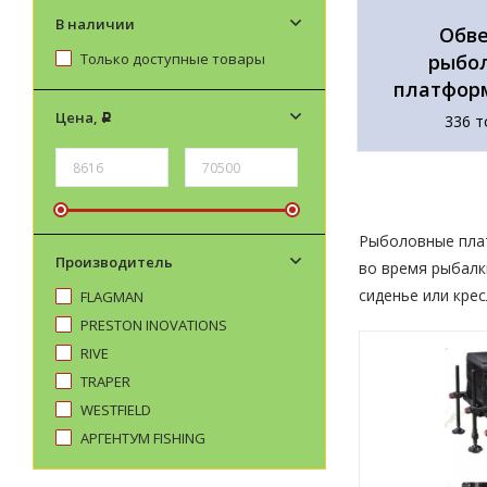
В наличии
Обве
рыбо
Только доступные товары
платформ
Цена,
336 т
Р
Рыболовные плат
Производитель
во время рыбалк
сиденье или крес
FLAGMAN
PRESTON INOVATIONS
RIVE
TRAPER
WESTFIELD
АРГЕНТУМ FISHING