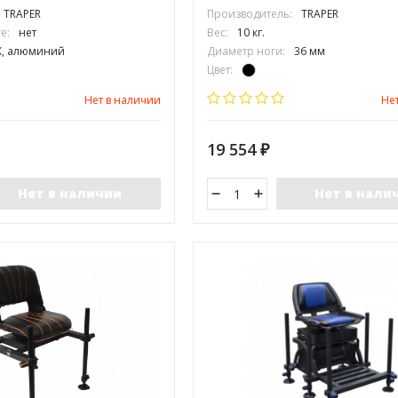
TRAPER
Производитель:
TRAPER
е:
нет
Вес:
10 кг.
Х, алюминий
Диаметр ноги:
36 мм
Цвет:
, глубина):
42х29 см.
Максимальная нагрузка:
100 кг.
Нет в наличии
Не
19 554
₽
Нет в наличии
Нет в нали