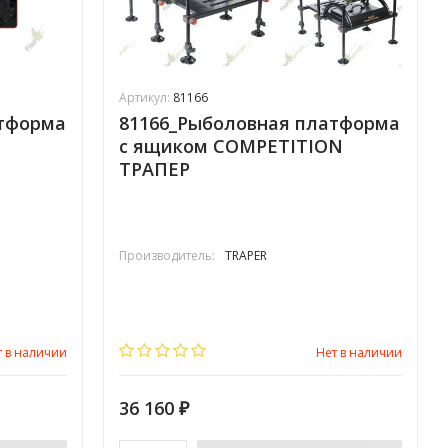
Артикул:
81166
атформа
81166_Рыболовная платформа
с ящиком COMPETITION
ТРАПЕР
Производитель:
TRAPER
т в наличии
Нет в наличии
36 160
₽