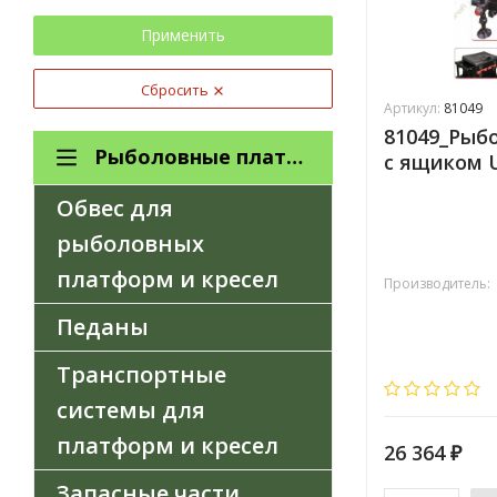
Применить
Сбросить
Артикул:
81049
81049_Рыб
Рыболовные платформы
с ящиком 
Обвес для
рыболовных
платформ и кресел
Производитель:
Педаны
Транспортные
системы для
платформ и кресел
26 364
₽
Запасные части,