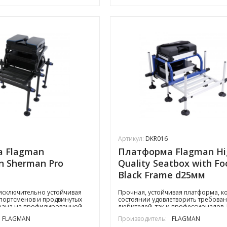
Артикул:
DKR016
 Flagman
Платформа Flagman Hi
n Sherman Pro
Quality Seatbox with Fo
Black Frame d25мм
исключительно устойчивая
Прочная, устойчивая платформа, ко
портсменов и продвинутых
состоянии удовлетворить требован
рана на профилированной
любителей, так и профессионалов. 
иевой раме. Удобное
составляет мощная сварная рама и
FLAGMAN
Производитель:
FLAGMAN
но держателем комля.
алюминиевых труб. К ней крепятся