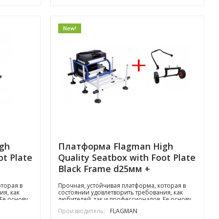
New!
gh
Платформа Flagman High
ot Plate
Quality Seatbox with Foot Plate
Black Frame d25мм +
транспортная система
торая в
Прочная, устойчивая платформа, которая в
ия, как
состоянии удовлетворить требования, как
Ее основу
любителей, так и профессионалов. Ее основу
з
составляет мощная сварная рама из
Производитель:
FLAGMAN
 основной
алюминиевых труб. К ней крепятся основной