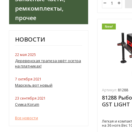
ремкомплекты,
прочее
New!
НОВОСТИ
22 мая 2025
Деревенская трапеза рвёт осетра
на платниках!
7 октября 2021
Марсель вот новый
Артикул:
81288
81288 Рыб
23 сентября 2021
GST LIGHT
Сумка Korum
Все новости
​​Легкая и компа
на 36 ноге. ​Вес 10