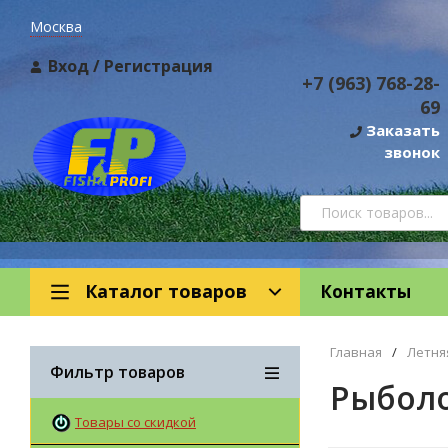
Москва
Вход
/
Регистрация
+7 (963) 768-28-
69
Заказать
звонок
Каталог товаров
Контакты
Главная
/
Летня
Фильтр товаров
Рыбол
Товары со скидкой