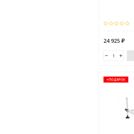
Прочная алюмин
выдвижную конс
24 925
₽
+ПОДАРОК