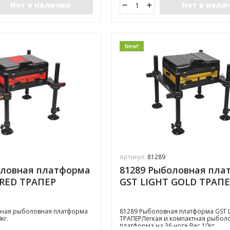
Нет в наличии
Нет в нали
New!
Артикул:
81289
оловная платформа
81289 Рыболовная пла
 RED ТРАПЕР
GST LIGHT GOLD ТРАПЕ
ктная рыболовная платформа​
81289 Рыболовная платформа GST 
кг.
ТРАПЕР​ ​​Легкая и компактная рыбол
платформа​ на 36 ноге. ​Вес 10кг.