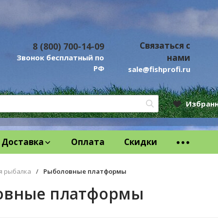
Связаться с
8 (800) 700-14-09
нами
Звонок бесплатный по
РФ
sale@fishprofi.ru
Избран
Доставка
Оплата
Скидки
я рыбалка
/
Рыболовные платформы
овные платформы