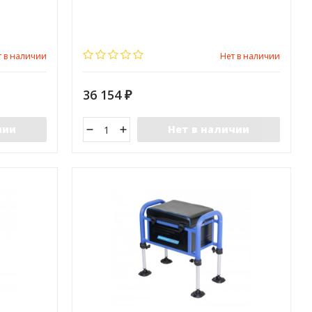
вижным
модуль с ящиком, сиденьем и выдвижным
также
ящиком (выдвигается в сторону), а также
ной
дополнительный съемный выдвижной
лнен
модуль, который может быть дополнен
ьно.
модулями, приобретаемыми отдельно.
т в наличии
Нет в наличии
36 154
₽
чии
Нет в наличии