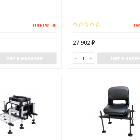
иевая педана имеет
модуль с ящиком, сиденьем и выд
трукцию.
ящиком (выдвигается в сторону), а 
дополнительный съемный выдвиж
модуль, который может быть допо
модулями, приобретаемыми отдел
Нет в наличии
Не
27 902
₽
Нет в наличии
Нет в нали