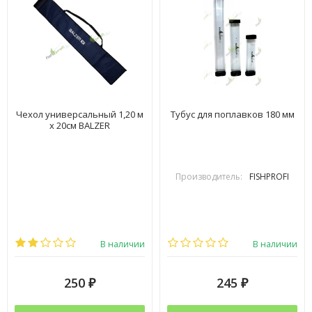
Чехол универсальный 1,20 м
Тубус для поплавков 180 мм
х 20см BALZER
Производитель:
FISHPROFI
В наличии
В наличии
250
245
₽
₽