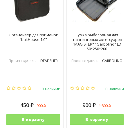
Органайзер для приманок
Сумка рыболовная для
"baitHouse 1.0"
спиннинговых аксессуаров
"MAGISTER" "Garbolino" LD
50*250*200
Производитель:
IDEAFISHER
Производитель:
GARBOLINO
В наличии
В наличии
450
900
900
1 800
₽
₽
₽
₽
В корзину
В корзину