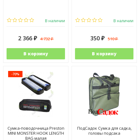
В наличии
В наличии
2 366
350
4 732
510
₽
₽
₽
₽
В корзину
В корзину
-70%
Сумка-поводочница Preston
ПодСадок Сумка для садка,
MINI MONSTER HOOK LENGTH
головы подсака
BAG малая