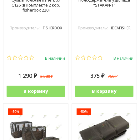
Сумка поясная fisherbox
Пояс-держатель удилища
C126 (в комплекте 2 кор.
"STAKAN-1"
fisherbox 220)
Производитель:
FISHERBOX
Производитель:
IDEAFISHER
В наличии
В наличии
1 290
375
2 580
750
₽
₽
₽
₽
В корзину
В корзину
-50%
-50%