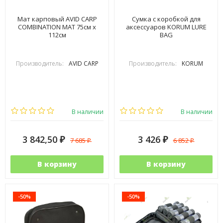
Мат карповый AVID CARP
Cумка с коробкой для
COMBINATION MAT 75см х
аксессуаров KORUM LURE
112см
BAG
Производитель:
AVID CARP
Производитель:
KORUM
В наличии
В наличии
3 842,50
3 426
7 685
6 852
₽
₽
₽
₽
В корзину
В корзину
-50%
-50%