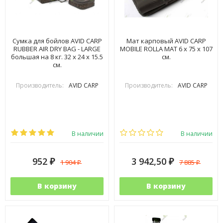
Сумка для бойлов AVID CARP
Мат карповый AVID CARP
RUBBER AIR DRY BAG - LARGE
MOBILE ROLLA MAT 6 х 75 х 107
большая на 8 кг. 32 х 24 х 15.5
см.
см.
Производитель:
AVID CARP
Производитель:
AVID CARP
В наличии
В наличии
952
3 942,50
1 904
7 885
₽
₽
₽
₽
В корзину
В корзину