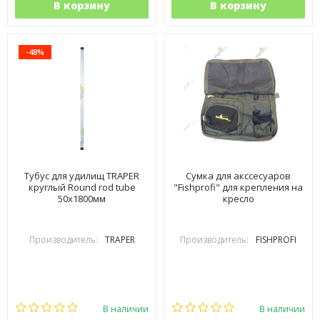
В корзину
В корзину
-48%
Тубус для удилищ TRAPER
Сумка для акссесуаров
круглый Round rod tube
"Fishprofi" для крепления на
50x1800мм
кресло
Производитель:
TRAPER
Производитель:
FISHPROFI
В наличии
В наличии