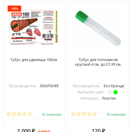
-50%
Тубус для удилища 160см
Тубус для поплавков
круглый 4 см. дл.27-39 см.
Производитель:
IDEAFISHER
Производитель:
Без бренда
Выберите цвет:
Материал:
Пластик
В наличии
В наличии
1 000
120
2 000
₽
₽
₽