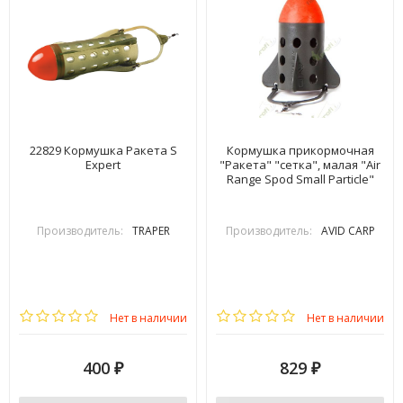
22829 Кормушка Ракета S
Кормушка прикормочная
Expert
"Ракета" "сетка", малая "Air
Range Spod Small Particle"
Производитель:
TRAPER
Производитель:
AVID CARP
Нет в наличии
Нет в наличии
400
829
₽
₽