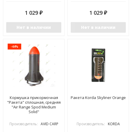
1 029
1 029
₽
₽
Нет в наличии
Нет в наличии
-44%
Кормушка прикормочная
Ракета Korda Skyliner Orange
"Ракета" сплошная, средняя
"Air Range Spod Medium
Solid"
Производитель:
AVID CARP
Производитель:
KORDA