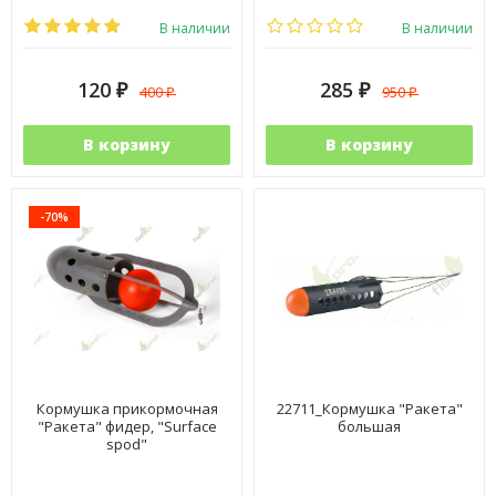
В наличии
В наличии
120
285
400
950
₽
₽
₽
₽
В корзину
В корзину
-70%
Кормушка прикормочная
22711_Кормушка "Ракета"
"Ракета" фидер, "Surface
большая
spod"