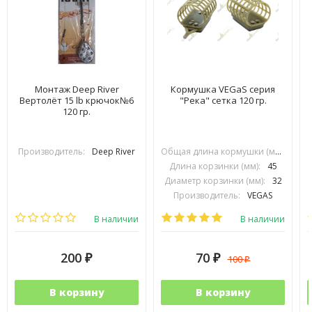
Монтаж Deep River
Кормушка VEGaS серия
Вертолёт 15 lb крючок№6
"Река" сетка 120 гр.
120 гр.
Производитель:
Deep River
Общая длина кормушки (мм):
70
Длина корзинки (мм):
45
Диаметр корзинки (мм):
32
Производитель:
VEGAS
В наличии
В наличии
200
70
100
₽
₽
₽
В корзину
В корзину