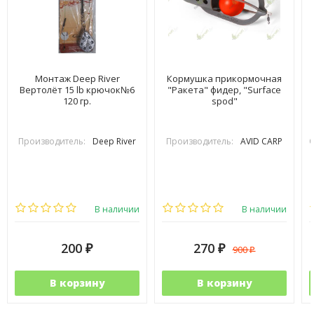
Монтаж Deep River
Кормушка прикормочная
Вертолёт 15 lb крючок№6
"Ракета" фидер, "Surface
120 гр.
spod"
Производитель:
Deep River
Производитель:
AVID CARP
В наличии
В наличии
200
270
900
₽
₽
₽
В корзину
В корзину