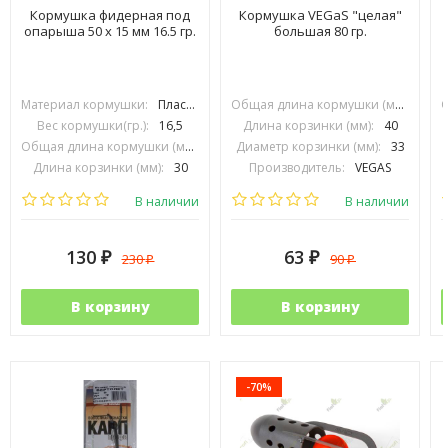
Кормушка фидерная под
Кормушка VEGaS "целая"
опарыша 50 х 15 мм 16.5 гр.
большая 80 гр.
Материал кормушки:
Пластик
Общая длина кормушки (мм):
80
Вес кормушки(гр.):
16,5
Длина корзинки (мм):
40
Общая длина кормушки (мм):
50
Диаметр корзинки (мм):
33
Длина корзинки (мм):
30
Производитель:
VEGAS
Диаметр корзинки (мм):
15
В наличии
В наличии
130
63
230
90
₽
₽
₽
₽
В корзину
В корзину
-70%