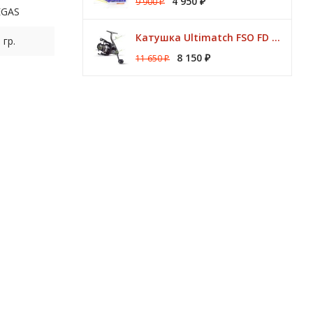
4 950
9 900
₽
₽
EGAS
Катушка Ultimatch FSO FD 835 8 подшипников 5,1:1 Browning
 гр.
8 150
11 650
₽
₽