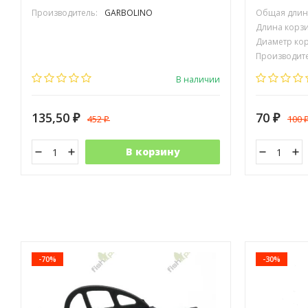
Производитель:
GARBOLINO
Общая длина
Длина корзи
Диаметр кор
Производите
В наличии
135,50
70
452
100
₽
₽
₽
В корзину
-70%
-30%