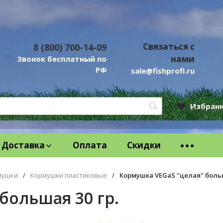
Связаться с
8 (800) 700-14-09
нами
Звонок бесплатный по
РФ
sale@fishprofi.ru
Избран
Доставка
Оплата
Скидки
мушки
/
Кормушки пластиковые
/
Кормушка VEGaS "целая" больш
большая 30 гр.