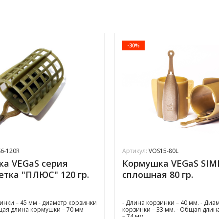
-30%
6-120R
Артикул:
VOS15-80L
а VEGaS серия
Кормушка VEGaS SIM
сетка "ПЛЮС" 120 гр.
сплошная 80 гр.
зинки – 45 мм - диаметр корзинки
- Длина корзинки – 40 мм. - Диа
бщая длина кормушки – 70 мм
корзинки – 33 мм. - Общая дли
– 74 мм.