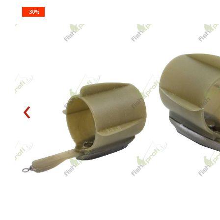
-30%
‹