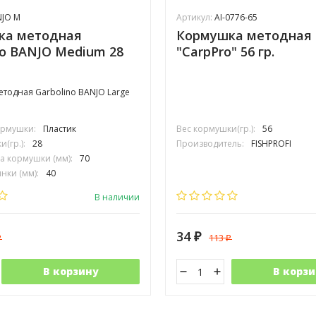
JO M
Артикул:
AI-0776-65
ка методная
Кормушка методная
no BANJO Medium 28
"CarpPro" 56 гр.
тодная Garbolino BANJO Large
ормушки:
Пластик
Вес кормушки(гр.):
56
(гр.):
28
Производитель:
FISHPROFI
 кормушки (мм):
70
нки (мм):
40
зинки (мм):
30
В наличии
34
113
₽
₽
₽
В корзину
В корзи