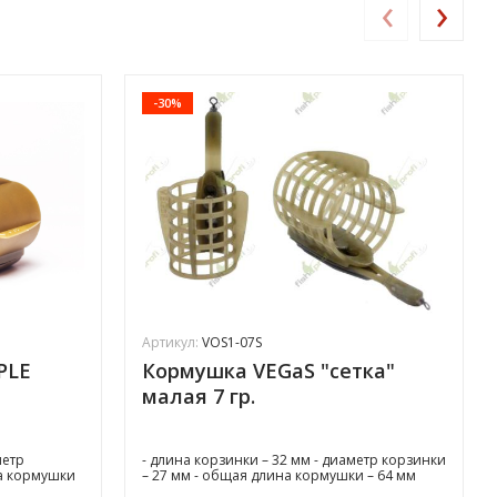
‹
›
-30%
Артикул:
VOS1-07S
PLE
Кормушка VEGaS "сетка"
малая 7 гр.
метр
- длина корзинки – 32 мм - диаметр корзинки
на кормушки
– 27 мм - общая длина кормушки – 64 мм