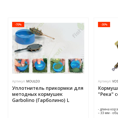
-70%
-30%
Артикул:
MOULD3
Артикул:
VOS
Уплотнитель прикормки для
Кормушк
методных кормушек
"Река" 
Garbolino (Гарболино) L
- длина кор
– 33 мм - о