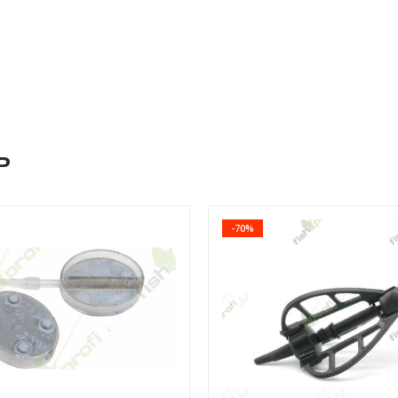
ь
-70%