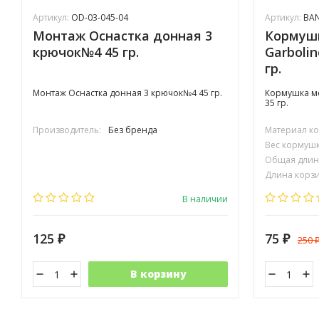
Артикул:
OD-03-045-04
Артикул:
BAN
Монтаж Оснастка донная 3
Кормуш
крючок№4 45 гр.
Garboli
гр.
Монтаж Оснастка донная 3 крючок№4 45 гр.
Кормушка ме
35 гр.
Производитель:
Без бренда
Материал к
Вес кормушки
Общая длина
Длина корзи
Диаметр кор
В наличии
125
75
250
₽
₽
В корзину