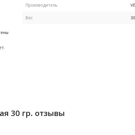
Производитель
V
Вес
30
тены
ет.
я 30 гр. отзывы