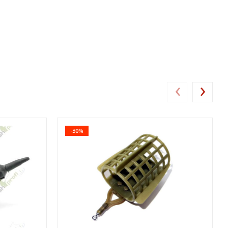
‹
›
-30%