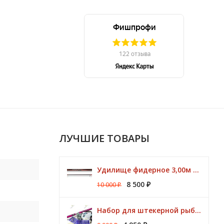
ЛУЧШИЕ ТОВАРЫ
0
Удилище фидерное 3,00м Argon Feeder MT 50gr Browning
8 500
10 000
₽
₽
0
Набор для штекерной рыбалки CLUB KORUM PINK Поплавок (удилище 7м, аксессуары)
3