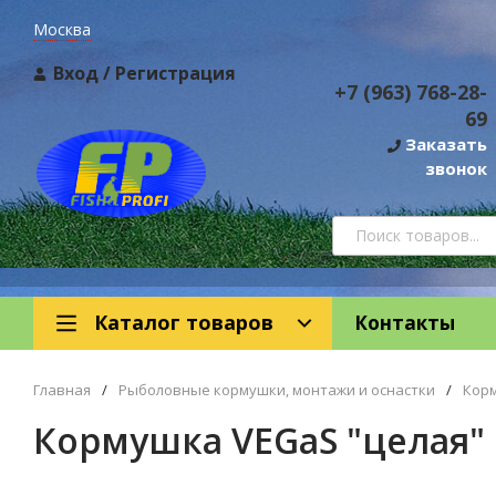
Москва
Вход
/
Регистрация
+7 (963) 768-28-
69
Заказать
звонок
Каталог товаров
Контакты
Главная
/
Рыболовные кормушки, монтажи и оснастки
/
Кор
Кормушка VEGaS "целая" 