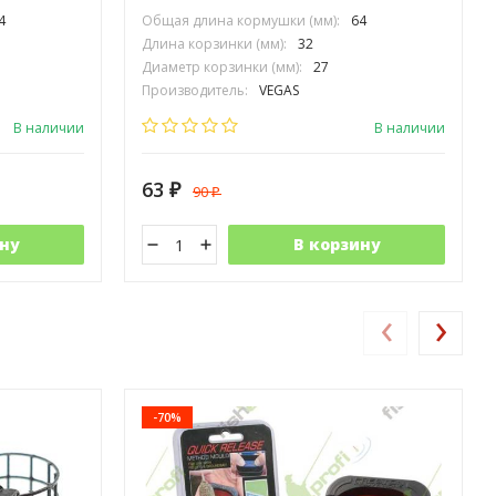
4
Общая длина кормушки (мм):
64
Длина корзинки (мм):
32
Диаметр корзинки (мм):
27
Производитель:
VEGAS
В наличии
В наличии
63
90
₽
₽
ну
В корзину
‹
›
-70%