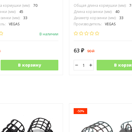
 кормушки (мм):
70
Общая длина кормушки (мм):
7
нки (мм):
45
Длина корзинки (мм):
40
зинки (мм):
33
Диаметр корзинки (мм):
33
ль:
VEGAS
Производитель:
VEGAS
В наличии
63
90
₽
₽
₽
В корзину
В корзи
-50%