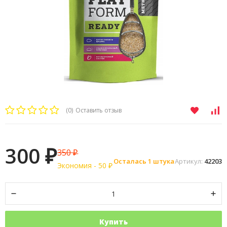
(0)
Оставить отзыв
300
350
₽
₽
Осталась 1 штука
Артикул:
42203
Экономия -
50
₽
Купить