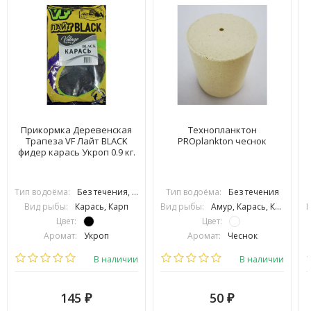
Прикормка Деревенская
Технопланктон
Трапеза VF Лайт BLACK
PROplankton чеснок
фидер карась Укроп 0.9 кг.
Тип водоёма:
Без течения, С течением
Тип водоёма:
Без течения
Вид рыбы:
Карась, Карп
Вид рыбы:
Амур, Карась, Карп, Лещ, Толстолоб
В
Цвет:
Цвет:
Аромат:
Укроп
Аромат:
Чеснок
Фракция:
Средняя
Фракция:
Мелкая
В наличии
В наличии
145
50
₽
₽