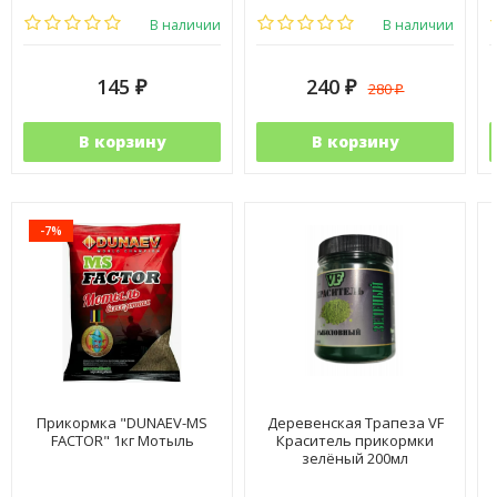
Фракция:
Средняя
Фракция:
Средняя
В наличии
В наличии
145
240
280
₽
₽
₽
В корзину
В корзину
-7%
Прикормка "DUNAEV-MS
Деревенская Трапеза VF
FACTOR" 1кг Мотыль
Краситель прикормки
зелёный 200мл