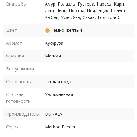
Вид рыбы
Амур, Голавль, Густера, Карась, Карп,
Лещ, Линь, Плотва, Подлещик, Подуст,
Рыбец, Усач, Язь, Сазан, Толстолоб
Цвет
Тёмно-жёлтый
Аромат
Кукуруза
Фракция
Мелкая
Вес упаковки
1 кг
Сезонность
Тёплая вода
Степень
Увлажнённая
готовности
Производитель
DUNAEV
Серия
Method Feeder