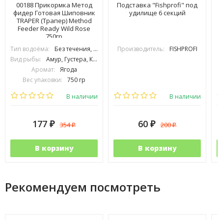
00188 Прикормка Метод
Подставка "Fishprofi" под
фидер Готовая Шиповник
удилище 6 секций
TRAPER (Трапер) Method
Feeder Ready Wild Rose
750гр
Тип водоёма:
Без течения, С течением
Производитель:
FISHPROFI
Вид рыбы:
Амур, Густера, Карась, Карп, Лещ, Плотва, Подлещик, Подуст, Рыбец, Усач, Язь
Аромат:
Ягода
Вес упаковки:
750 гр
Сезонность:
Холодная вода, Тёплая вода
В наличии
В наличии
177
60
354
200
₽
₽
₽
₽
В корзину
В корзину
Рекомендуем посмотреть