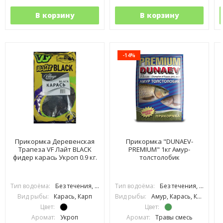
В корзину
В корзину
-14%
Прикормка Деревенская
Прикормка "DUNAEV-
Трапеза VF Лайт BLACK
PREMIUM" 1кг Амур-
фидер карась Укроп 0.9 кг.
толстолобик
Тип водоёма:
Без течения, С течением
Тип водоёма:
Без течения, С течением
Вид рыбы:
Карась, Карп
Вид рыбы:
Амур, Карась, Карп, Лещ, Линь, Плотва, Подлещик, Подуст, Рыбец, Усач, Язь, Сазан
Цвет:
Цвет:
Аромат:
Укроп
Аромат:
Травы смесь