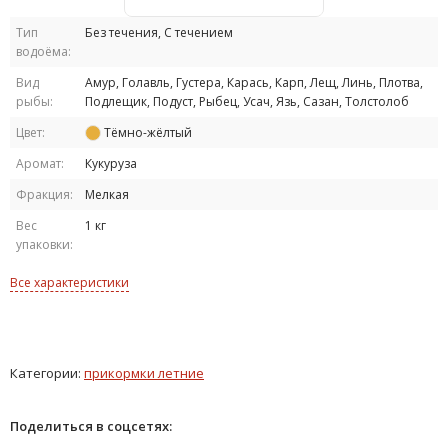
Тип
Без течения, С течением
водоёма:
Вид
Амур, Голавль, Густера, Карась, Карп, Лещ, Линь, Плотва,
рыбы:
Подлещик, Подуст, Рыбец, Усач, Язь, Сазан, Толстолоб
Цвет:
Тёмно-жёлтый
Аромат:
Кукуруза
Фракция:
Мелкая
Вес
1 кг
упаковки:
Все характеристики
Категории:
прикормки летние
Поделиться в соцсетях: