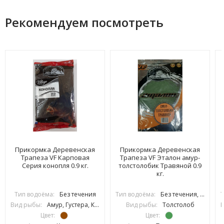
Рекомендуем посмотреть
Прикормка Деревенская
Прикормка Деревенская
Трапеза VF Карповая
Трапеза VF Эталон амур-
Серия конопля 0.9 кг.
толстолобик Травяной 0.9
кг.
Тип водоёма:
Без течения
Тип водоёма:
Без течения, С течением
Т
Вид рыбы:
Амур, Густера, Карась, Карп, Линь, Плотва, Подлещик, Подуст, Язь
Вид рыбы:
Толстолоб
В
Цвет:
Цвет: