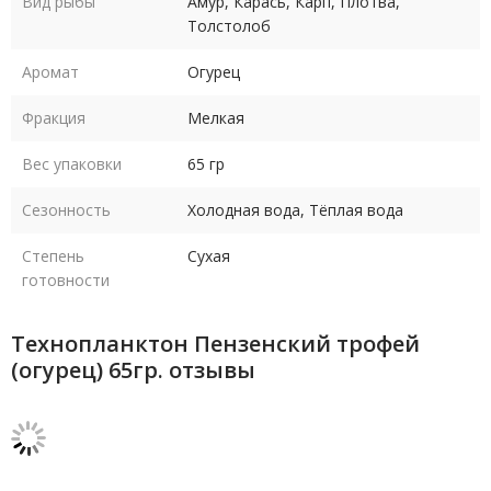
Вид рыбы
Амур, Карась, Карп, Плотва,
Толстолоб
Аромат
Огурец
Фракция
Мелкая
Вес упаковки
65 гр
Сезонность
Холодная вода, Тёплая вода
Степень
Сухая
готовности
Технопланктон Пензенский трофей
(огурец) 65гр. отзывы