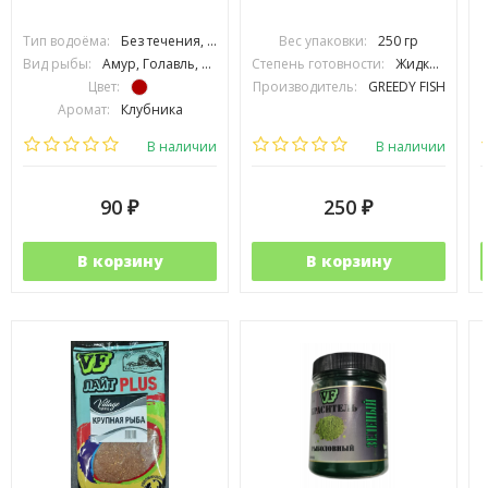
Тип водоёма:
Без течения, С течением
Вес упаковки:
250 гр
Вид рыбы:
Амур, Голавль, Густера, Карась, Карп, Лещ, Линь, Плотва, Подлещик, Подуст, Рыбец, Усач, Язь, Сазан, Толстолоб
Степень готовности:
Жидкий
Цвет:
Производитель:
GREEDY FISH
Аромат:
Клубника
Фракция:
Крупная
В наличии
В наличии
90
250
₽
₽
В корзину
В корзину