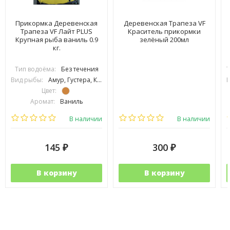
Прикормка Деревенская
Деревенская Трапеза VF
Трапеза VF Лайт PLUS
Краситель прикормки
Крупная рыба ваниль 0.9
зелёный 200мл
кг.
Тип водоёма:
Без течения
Т
Вид рыбы:
Амур, Густера, Карась, Карп, Линь, Плотва, Подлещик, Подуст, Язь, Сазан
В
Цвет:
Аромат:
Ваниль
Фракция:
Крупная
В наличии
В наличии
145
300
₽
₽
В корзину
В корзину