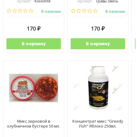
Аромат:
Конопля
Аромат:
Травы смесь
Фракция:
Средняя
Фракция:
Средняя
В наличии
В наличии
170
170
₽
₽
В корзину
В корзину
Микс зерновой в
Концентрат микс "Greedy
клубничном бустере 50 мл.
Fish" Яблоко 250мл.