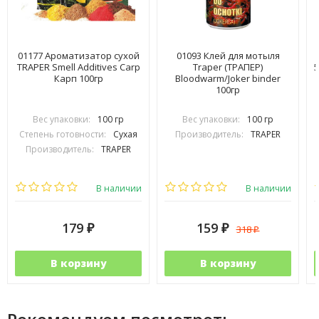
01177 Ароматизатор сухой
01093 Клей для мотыля
TRAPER Smell Additives Carp
Traper (ТРАПЕР)
5
Карп 100гр
Bloodwarm/Joker binder
100гр
Вес упаковки:
100 гр
Вес упаковки:
100 гр
Степень готовности:
Сухая
Производитель:
TRAPER
Производитель:
TRAPER
В наличии
В наличии
179
159
318
₽
₽
₽
В корзину
В корзину