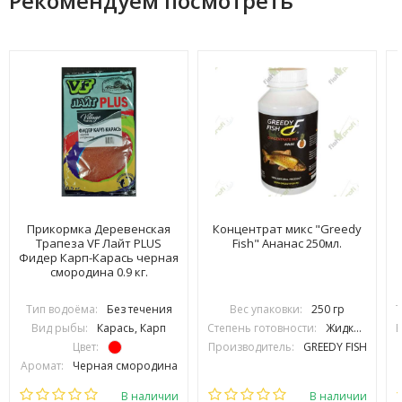
Рекомендуем посмотреть
Прикормка Деревенская
Концентрат микс "Greedy
Трапеза VF Лайт PLUS
Fish" Ананас 250мл.
Фидер Карп-Карась черная
смородина 0.9 кг.
Тип водоёма:
Без течения
Вес упаковки:
250 гр
Т
Вид рыбы:
Карась, Карп
Степень готовности:
Жидкий
В
Цвет:
Производитель:
GREEDY FISH
Аромат:
Черная смородина
Фракция:
Средняя
В наличии
В наличии