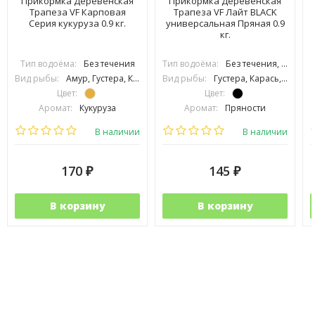
Прикормка Деревенская
Прикормка Деревенская
Трапеза VF Карповая
Трапеза VF Лайт BLACK
Серия кукуруза 0.9 кг.
универсальная Пряная 0.9
кг.
Тип водоёма:
Без течения
Тип водоёма:
Без течения, С течением
Вид рыбы:
Амур, Густера, Карась, Карп, Линь, Плотва, Подлещик, Подуст, Язь
Вид рыбы:
Густера, Карась, Карп, Лещ, Линь, Плотва, Подлещик, Подуст, Уклейка, Язь, Сазан
Цвет:
Цвет:
Аромат:
Кукуруза
Аромат:
Пряности
Фракция:
Средняя
Фракция:
Средняя
В наличии
В наличии
170
145
₽
₽
В корзину
В корзину