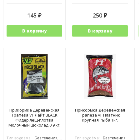
145
250
₽
₽
В корзину
В корзину
Прикормка Деревенская
Прикормка Деревенская
Трапеза VF Лайт BLACK
Трапеза VF Платник
Фидер лещ-плотва
Крупная Рыба 1кг.
Молочный шоколад 0.9 кг.
Тип водоёма:
Без течения, С течением
Тип водоёма:
Без течения