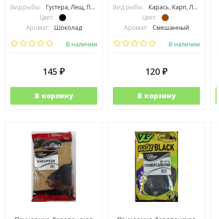
Вид рыбы:
Густера, Лещ, Плотва, Подлещик, Подуст, Язь
Вид рыбы:
Карась, Карп, Линь, Сазан
Цвет:
Цвет:
Аромат:
Шоколад
Аромат:
Смешанный
Фракция:
Средняя
Фракция:
Крупная
В наличии
В наличии
145
120
₽
₽
В корзину
В корзину