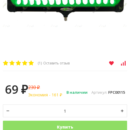
(1)
Оставить отзыв
69
230
₽
₽
В наличии
Артикул:
FPC00115
Экономия -
161
₽
Купить