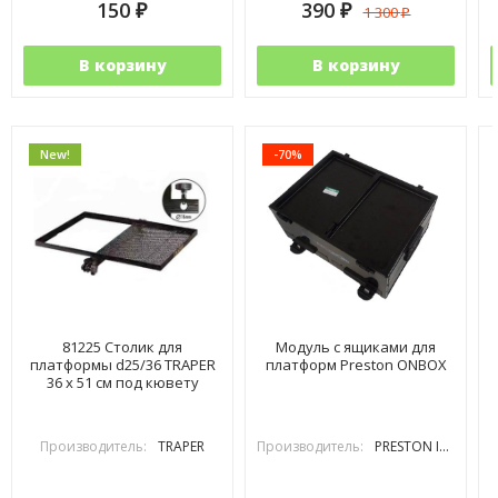
150
390
1 300
₽
₽
₽
В корзину
В корзину
New!
-70%
81225 Столик для
Модуль с ящиками для
платформы d25/36 TRAPER
платформ Preston ONBOX
36 х 51 см под кювету
Производитель:
TRAPER
Производитель:
PRESTON INOVATIONS