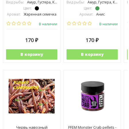
Вид рыбы:
Амур, Густера, Карась, Карп, Линь, Плотва, Подлещик, Подуст, Язь
Вид рыбы:
Амур, Густера, Карась, Карп, Линь, Плотва, Подлещик, Подуст, Язь
В
Цвет:
Цвет:
Аромат:
Жаренная семечка
Аромат:
Анис
Фракция:
Средняя
Фракция:
Средняя
В наличии
В наличии
170
170
₽
₽
В корзину
В корзину
Червь навозный
FFEM Monster Crab pellets -