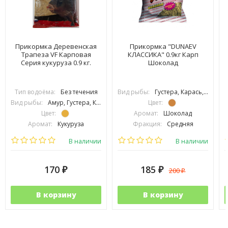
Прикормка Деревенская
Прикормка "DUNAEV
Трапеза VF Карповая
КЛАССИКА" 0.9кг Карп
Серия кукуруза 0.9 кг.
Шоколад
Тип водоёма:
Без течения
Вид рыбы:
Густера, Карась, Карп, Лещ, Плотва, Подлещик
Вид рыбы:
Амур, Густера, Карась, Карп, Линь, Плотва, Подлещик, Подуст, Язь
Цвет:
Цвет:
Аромат:
Шоколад
Аромат:
Кукуруза
Фракция:
Средняя
Фракция:
Средняя
Вес упаковки:
900 гр
В наличии
В наличии
170
185
200
₽
₽
₽
В корзину
В корзину