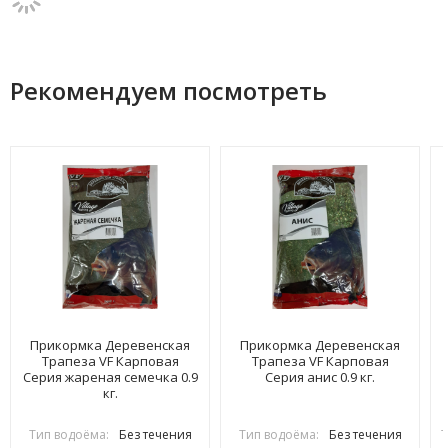
Рекомендуем посмотреть
Прикормка Деревенская
Прикормка Деревенская
Трапеза VF Карповая
Трапеза VF Карповая
Серия жареная семечка 0.9
Серия анис 0.9 кг.
кг.
Тип водоёма:
Без течения
Тип водоёма:
Без течения
Т