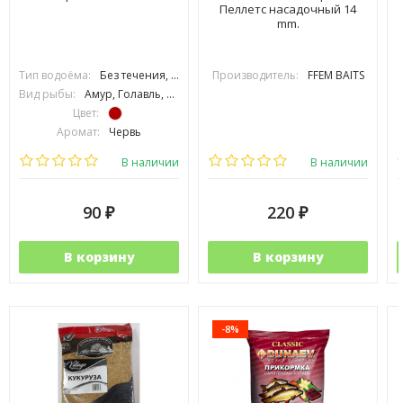
Пеллетс насадочный 14
mm.
Тип водоёма:
Без течения, С течением
Производитель:
FFEM BAITS
Вид рыбы:
Амур, Голавль, Густера, Карась, Карп, Лещ, Линь, Окунь, Плотва, Подлещик, Усач, Щука, Язь
Цвет:
Аромат:
Червь
Фракция:
Средняя
В наличии
В наличии
90
220
₽
₽
В корзину
В корзину
-8%