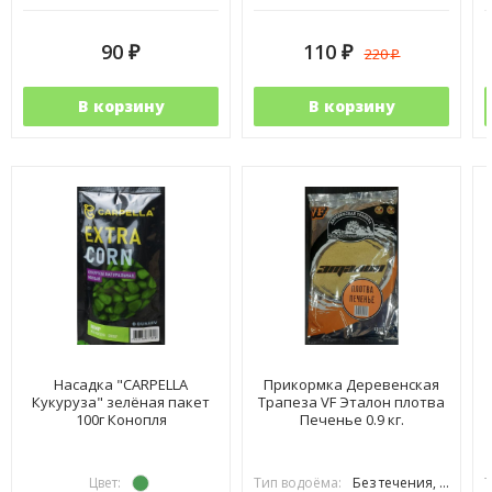
90
110
220
₽
₽
₽
В корзину
В корзину
Насадка "CARPELLA
Прикормка Деревенская
Кукуруза" зелёная пакет
Трапеза VF Эталон плотва
100г Конопля
Печенье 0.9 кг.
Цвет:
Тип водоёма:
Без течения, С течением
Т