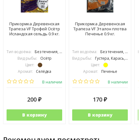
Прикормка Деревенская
Прикормка Деревенская
Трапеза VF Трофей Осётр
Трапеза VF Эталон плотва
Исландская сельдь 0.9 кг.
Печенье 0.9 кг.
Тип водоёма:
Без течения, С течением
Тип водоёма:
Без течения, С течением
В
Вид рыбы:
Осётр
Вид рыбы:
Густера, Карась, Карп, Лещ, Плотва, Подлещик, Подуст, Уклейка, Язь, Сазан
Цвет:
Цвет:
Аромат:
Селёдка
Аромат:
Печенье
Фракция:
Средняя
Фракция:
Мелкая
В наличии
В наличии
200
170
₽
₽
В корзину
В корзину
Рекомендуем посмотреть