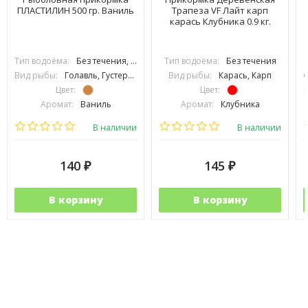
ПЛАСТИЛИН 500 гр. Ваниль
Трапеза VF Лайт карп
карась Клубника 0.9 кг.
Тип водоёма:
Без течения, С течением
Тип водоёма:
Без течения
Вид рыбы:
Голавль, Густера, Карась, Карп, Лещ, Линь, Плотва, Подлещик, Подуст, Язь, Сазан
Вид рыбы:
Карась, Карп
С
Цвет:
Цвет:
Аромат:
Ваниль
Аромат:
Клубника
Фракция:
Крупная
Фракция:
Средняя
В наличии
В наличии
140
145
₽
₽
В корзину
В корзину