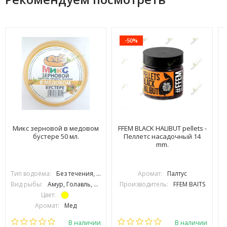
-50%
Микс зерновой в медовом
FFEM BLACK HALIBUT pellets -
бустере 50 мл.
Пеллетс насадочный 14
mm.
Тип водоёма:
Без течения, С течением
Аромат:
Палтус
Вид рыбы:
Амур, Голавль, Густера, Карась, Карп, Лещ, Линь, Плотва, Подлещик, Подуст, Рыбец, Усач, Язь, Сазан, Толстолоб
Производитель:
FFEM BAITS
Цвет:
Аромат:
Мед
Фракция:
Крупная
В наличии
В наличии