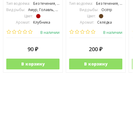
Тип водоёма:
Без течения, С течением
Тип водоёма:
Без течения, С течением
Вид рыбы:
Амур, Голавль, Густера, Карась, Карп, Лещ, Линь, Плотва, Подлещик, Подуст, Рыбец, Усач, Язь, Сазан, Толстолоб
Вид рыбы:
Осётр
Цвет:
Цвет:
Аромат:
Клубника
Аромат:
Селёдка
Фракция:
Крупная
Фракция:
Средняя
В наличии
В наличии
90
200
₽
₽
В корзину
В корзину