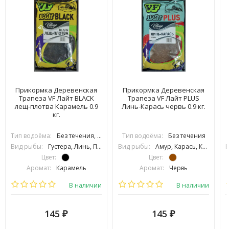
Прикормка Деревенская
Прикормка Деревенская
Трапеза VF Лайт BLACK
Трапеза VF Лайт PLUS
лещ-плотва Карамель 0.9
Линь-Карась червь 0.9 кг.
кг.
Тип водоёма:
Без течения, С течением
Тип водоёма:
Без течения
Вид рыбы:
Густера, Линь, Плотва, Подлещик
Вид рыбы:
Амур, Карась, Карп, Линь, Язь, Сазан
В
Цвет:
Цвет:
Аромат:
Карамель
Аромат:
Червь
Фракция:
Средняя
Фракция:
Средняя
В наличии
В наличии
145
145
₽
₽