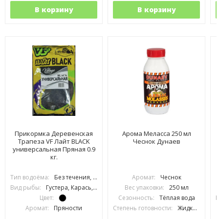
В корзину
В корзину
Прикормка Деревенская
Арома Меласса 250 мл
Трапеза VF Лайт BLACK
Чеснок Дунаев
универсальная Пряная 0.9
кг.
Тип водоёма:
Без течения, С течением
Аромат:
Чеснок
Вид рыбы:
Густера, Карась, Карп, Лещ, Линь, Плотва, Подлещик, Подуст, Уклейка, Язь, Сазан
Вес упаковки:
250 мл
Цвет:
Сезонность:
Тёплая вода
П
Аромат:
Пряности
Степень готовности:
Жидкий
Фракция:
Средняя
Производитель:
DUNAEV