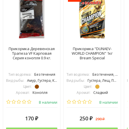
Прикормка Деревенская
Прикормка "DUNAEV-
Трапеза VF Карповая
WORLD CHAMPION" 1кг
Серия конопля 0.9 кг.
Bream Special
Тип водоёма:
Без течения
Тип водоёма:
Без течения, С течением
Вид рыбы:
Амур, Густера, Карась, Карп, Линь, Плотва, Подлещик, Подуст, Язь
Вид рыбы:
Густера, Лещ, Подлещик, Подуст
В
Цвет:
Цвет:
Аромат:
Конопля
Аромат:
Сладкий
Фракция:
Средняя
Фракция:
Средняя
В наличии
В наличии
170
250
290
₽
₽
₽