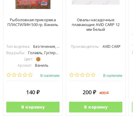
Рыболовная прикормка
Овалы насадочные
ПЛАСТИЛИН 500 гр. Ваниль
плавающие AVID CARP 12
мм белый
Тип водоёма:
Без течения, С течением
Производитель:
AVID CARP
Т
Вид рыбы:
Голавль, Густера, Карась, Карп, Лещ, Линь, Плотва, Подлещик, Подуст, Язь, Сазан
В
Цвет:
Аромат:
Ваниль
Фракция:
Крупная
В наличии
В наличии
140
200
400
₽
₽
₽
В корзину
В корзину