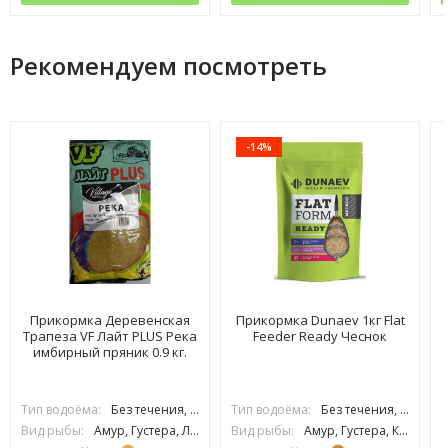
Рекомендуем посмотреть
-14%
Прикормка Деревенская
Прикормка Dunaev 1кг Flat
Трапеза VF Лайт PLUS Река
Feeder Ready Чеснок
имбирный пряник 0.9 кг.
Тип водоёма:
Без течения, С течением
Тип водоёма:
Без течения, С течением
Вид рыбы:
Амур, Густера, Лещ, Плотва, Подлещик, Подуст, Рыбец, Усач, Язь, Сазан
Вид рыбы:
Амур, Густера, Карась, Карп, Лещ, Линь, Плотва, Подлещик, Подуст, Усач, Язь, Сазан, Толстолоб