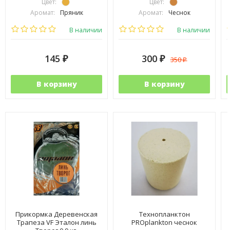
Цвет:
Цвет:
Аромат:
Пряник
Аромат:
Чеснок
Фракция:
Средняя
Фракция:
Средняя
В наличии
В наличии
145
300
350
₽
₽
₽
В корзину
В корзину
Прикормка Деревенская
Технопланктон
Трапеза VF Эталон линь
PROplankton чеснок