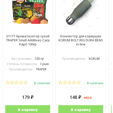
01177 Ароматизатор сухой
Коннектор для кормушек
TRAPER Smell Additives Carp
KORUM BOLT RIG DURA BEAD
Карп 100гр
in-line
Вес упаковки:
100 гр
Производитель:
KORUM
Степень готовности:
Сухая
С
Производитель:
TRAPER
В наличии
В наличии
179
148
493
₽
₽
₽
В корзину
В корзину