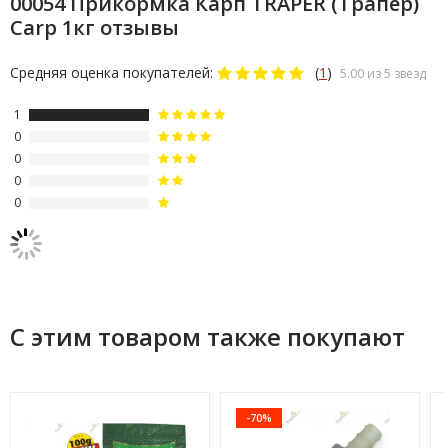
00054 Прикормка Карп TRAPER (Трапер)
Carp 1кг отзывы
Средняя оценка покупателей:
(
1
)
5.00 из 5 звезд
1
0
0
0
0
С этим товаром также покупают
-70%