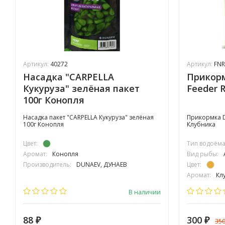
Артикул:
40272
Артикул:
FNR
Насадка "CARPELLA
Прикорм
Кукуруза" зелёная пакет
Feeder 
100г Конопля
Насадка пакет "CARPELLA Кукуруза" зелёная
Прикормка Du
100г Конопля
Клубника
Цвет:
Тип водоёма
Аромат:
Конопля
Вид рыбы:
А
Производитель:
DUNAEV, ДУНАЕВ
Цвет:
Аромат:
Кл
Фракция:
С
В наличии
88
300
35
₽
₽