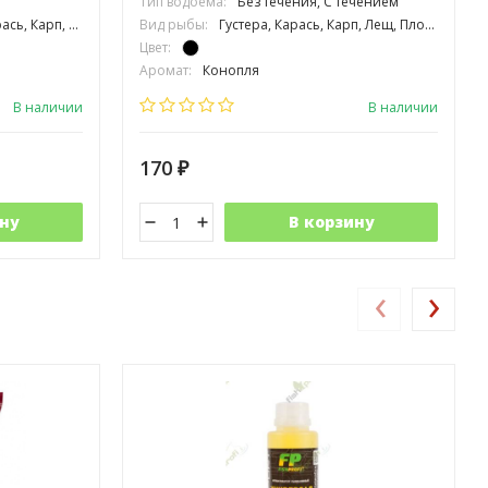
Тип водоёма:
Без течения, С течением
ц, Усач, Язь, Сазан, Толстолоб
Вид рыбы:
Густера, Карась, Карп, Лещ, Плотва, Подлещик, Язь
Цвет:
Аромат:
Конопля
Фракция:
Мелкая
В наличии
В наличии
170
₽
ну
В корзину
‹
›