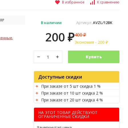
В избранное
К сравнению
ARP
В наличии
Артикул:
AVZL/12BK
200
400
₽
₽
венные
,
Экономия -
200
₽
Купить
Доступные скидки
При заказе от 5 шт скидка 1 %
При заказе от 10 шт скидка 2 %
При заказе от 20 шт скидка 4 %
НА ЭТОТ ТОВАР ДЕЙСТВУЮТ
ОГРАНИЧЕННЫЕ СКИДКИ
Зачеркнутая цена