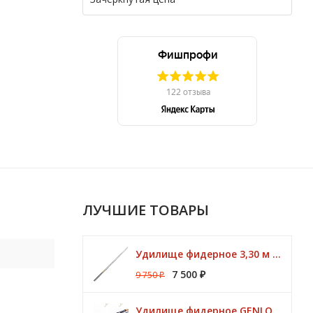
ЛУЧШИЕ ТОВАРЫ
Удилище фидерное 3,30 м CK Method Feeder 60 гр / 3 - 10 lbs Browning
7 500
9 750
₽
₽
Удилище фидерное GENLOG HONESTY HEAVY 3,80 м. до 140 гр.