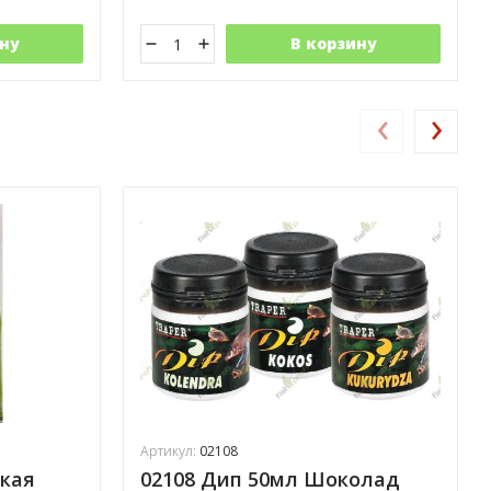
ну
В корзину
‹
›
Артикул:
02108
кая
02108 Дип 50мл Шоколад