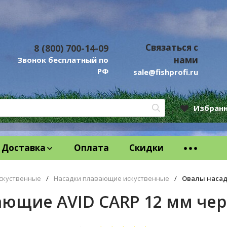
Связаться с
8 (800) 700-14-09
нами
Звонок бесплатный по
РФ
sale@fishprofi.ru
Избран
Доставка
Оплата
Скидки
скуственные
/
Насадки плавающие искуственные
/
Овалы насад
ающие AVID CARP 12 мм че