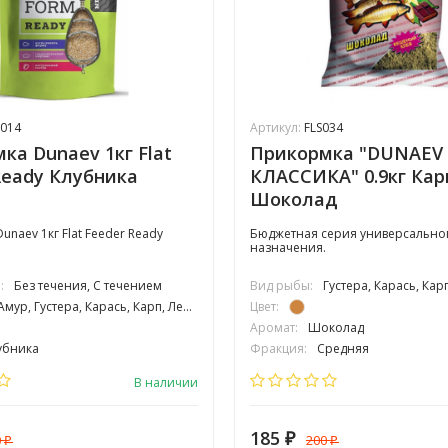
014
Артикул:
FLS034
ка Dunaev 1кг Flat
Прикормка "DUNAEV
Ready Клубника
КЛАССИКА" 0.9кг Кар
Шоколад
naev 1кг Flat Feeder Ready
Бюджетная серия универсально
назначения.
:
Без течения, С течением
Вид рыбы:
Густера, Карась, Карп, Лещ, П
мур, Густера, Карась, Карп, Лещ, Линь, Плотва, Подлещик, Подуст, Усач, Язь, Сазан
Цвет:
Аромат:
Шоколад
убника
Фракция:
Средняя
редняя
Вес упаковки:
900 гр
В наличии
185
0
200
₽
₽
₽