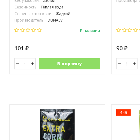
Вес упаковки:
250 мл
Производите
Сезонность:
Тёплая вода
Степень готовности:
Жидкий
Производитель:
DUNAEV
В наличии
101
90
₽
₽
В корзину
-14%