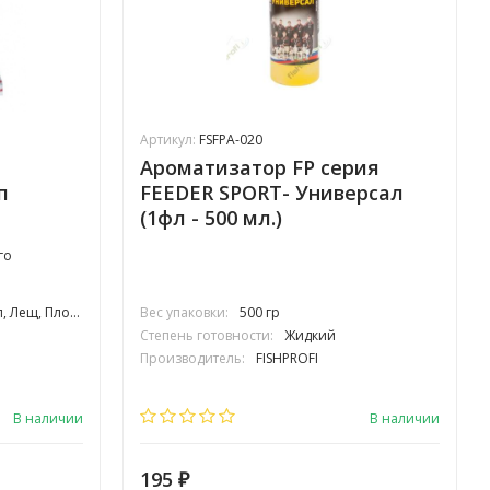
Артикул:
FSFPA-020
Ароматизатор FP серия
п
FEEDER SPORT- Универсал
(1фл - 500 мл.)
го
лотва, Подлещик
Вес упаковки:
500 гр
Степень готовности:
Жидкий
Производитель:
FISHPROFI
В наличии
В наличии
195
₽