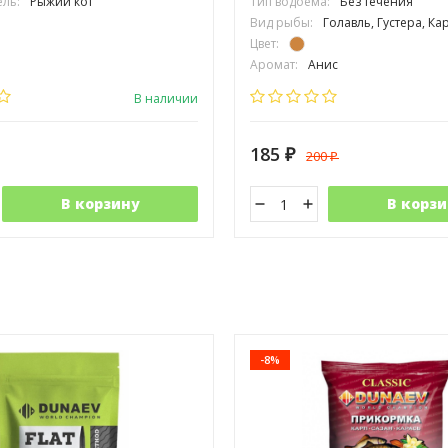
ль:
Рыжий кот
Тип водоёма:
Без течения
Вид рыбы:
Голавль, Густера, Карась, Карп, Лещ, Подлещик, Подуст, Рыбе
Цвет:
Аромат:
Анис
Фракция:
Средняя
В наличии
185
200
₽
₽
В корзину
В корзи
-8%