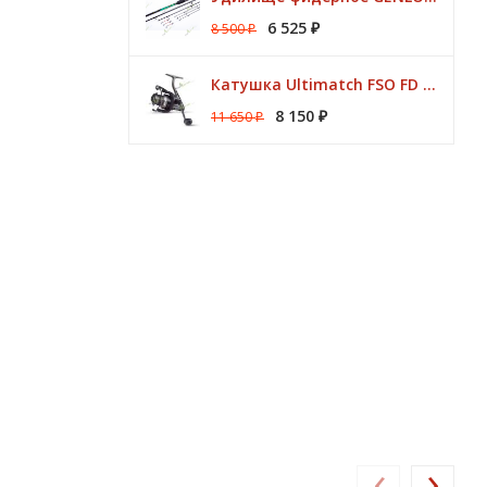
6 525
8 500
₽
₽
Катушка Ultimatch FSO FD 835 8 подшипников 5,1:1 Browning
8 150
11 650
₽
₽
‹
›