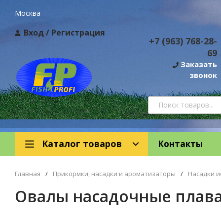
Москва
Вход
/
Регистрация
+7 (963) 768-28-
69
Заказать
звонок
Каталог товаров
Контакты
Главная
/
Прикормки, насадки и ароматизаторы
/
Насадки и
Овалы насадочные плав