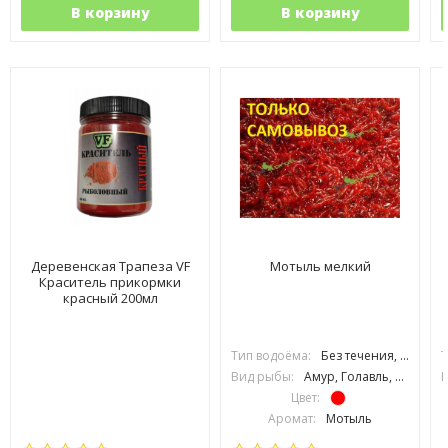
В корзину
В корзину
Деревенская Трапеза VF
Мотыль мелкий
Краситель прикормки
красный 200мл
Тип водоёма:
Без течения, С течением
Т
Вид рыбы:
Амур, Голавль, Густера, Карась, Карп, Лещ, Линь, Окунь, Плотва, Подлещик
В
Цвет:
Аромат:
Мотыль
Фракция:
Мелкая