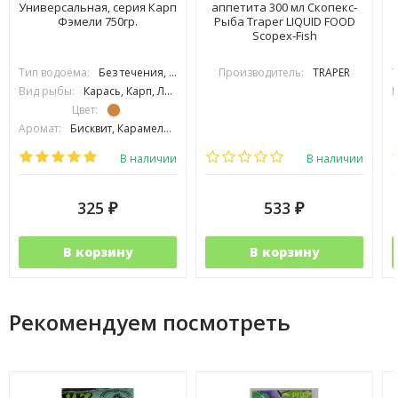
Универсальная, серия Карп
аппетита 300 мл Скопекс-
Фэмели 750гр.
Рыба Traper LIQUID FOOD
Scopex-Fish
Тип водоёма:
Без течения, С течением
Производитель:
TRAPER
Т
Вид рыбы:
Карась, Карп, Лещ, Линь, Плотва, Уклейка
В
Цвет:
Аромат:
Бисквит, Карамель, Смешанный, Сладкий
Фракция:
Средняя
В наличии
В наличии
325
533
₽
₽
В корзину
В корзину
Рекомендуем посмотреть