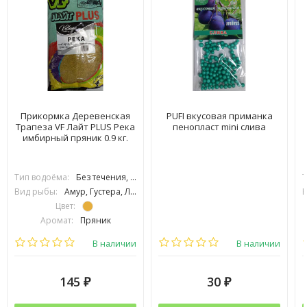
Прикормка Деревенская
PUFI вкусовая приманка
Трапеза VF Лайт PLUS Река
пенопласт mini слива
имбирный пряник 0.9 кг.
Тип водоёма:
Без течения, С течением
Т
Вид рыбы:
Амур, Густера, Лещ, Плотва, Подлещик, Подуст, Рыбец, Усач, Язь, Сазан
В
Цвет:
Аромат:
Пряник
Фракция:
Средняя
В наличии
В наличии
145
30
₽
₽