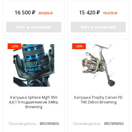
16 500
15 420
20 625
19 275
₽
₽
₽
₽
Нет в наличии
Нет в наличии
-20%
-20%
Катушка Sphere MgTi 950
Катушка Trophy Carver FD
4,6;1 9 подшипников 348гр.
740 Zebco Browning
Browning
Производитель:
BROWNING
Производитель:
BROWNING