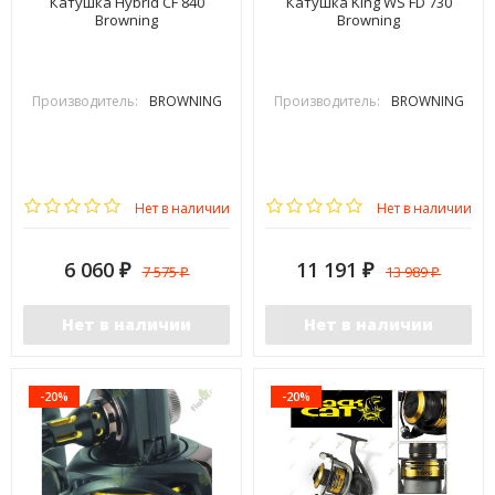
Катушка Hybrid CF 840
Катушка King WS FD 730
Browning
Browning
Производитель:
BROWNING
Производитель:
BROWNING
Нет в наличии
Нет в наличии
6 060
11 191
7 575
13 989
₽
₽
₽
₽
Нет в наличии
Нет в наличии
-20%
-20%