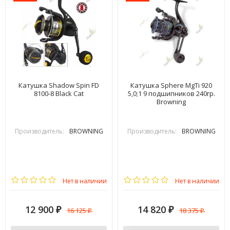
Катушка Shadow Spin FD
Катушка Sphere MgTi 920
8100-8 Black Cat
5,0;1 9 подшипников 240гр.
Browning
Производитель:
BROWNING
Производитель:
BROWNING
Нет в наличии
Нет в наличии
12 900
14 820
16 125
18 375
₽
₽
₽
₽