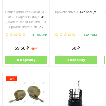
Общая длина кормушки (мм):
70
Производитель:
Без бренда
Длина корзинки (мм):
45
Диаметр корзинки (мм):
33
Производитель:
VEGAS
В наличии
В наличии
59,50
50
85
₽
₽
₽
В корзину
В корзину
-30%