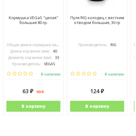
Кормушка VEGaS "целая"
Пуля RIG колодец с жестким
большая 80 гр.
отводом большая, 30 гр
Общая длина кормушки (мм):
80
Производитель:
RIG
Длина корзинки (мм):
40
Диаметр корзинки (мм):
33
Производитель:
VEGAS
В наличии
В наличии
63
124
90
₽
₽
₽
В корзину
В корзину