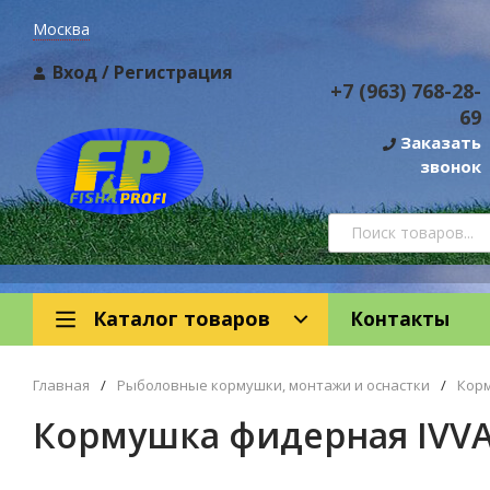
Москва
Вход
/
Регистрация
+7 (963) 768-28-
69
Заказать
звонок
Каталог товаров
Контакты
Главная
/
Рыболовные кормушки, монтажи и оснастки
/
Кор
Кормушка фидерная IVVA "