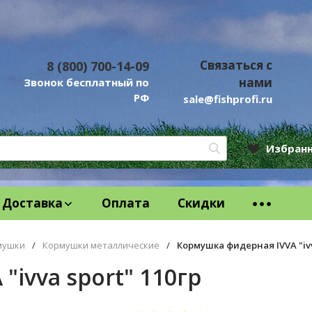
Связаться с
8 (800) 700-14-09
нами
Звонок бесплатный по
РФ
sale@fishprofi.ru
Избран
Доставка
Оплата
Скидки
мушки
/
Кормушки металлические
/
Кормушка фидерная IVVA "ivv
ivva sport" 110гр