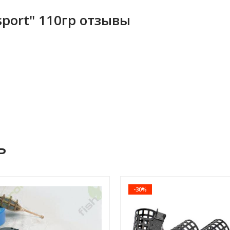
sport" 110гр отзывы
ь
-30%