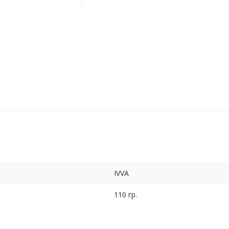
IVVA
110 гр.