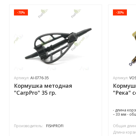
-70%
-30%
Артикул:
AI-0776-35
Артикул:
VOS
Кормушка методная
Кормушк
"CarpPro" 35 гр.
"Река" 
- длина кор
– 33 мм - о
Производитель:
FISHPROFI
Общая длина
Длина корзи