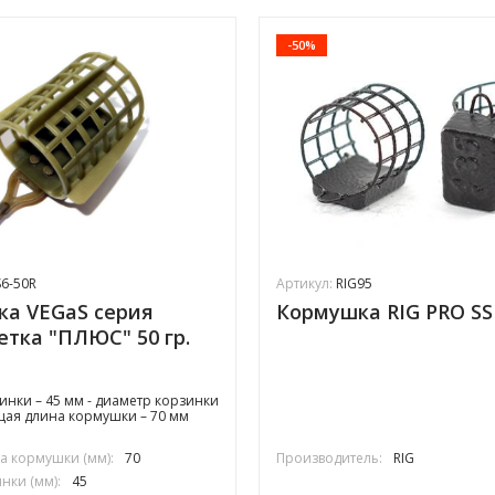
-50%
6-50R
Артикул:
RIG95
а VEGaS серия
Кормушка RIG PRO SS 
сетка "ПЛЮС" 50 гр.
зинки – 45 мм - диаметр корзинки
бщая длина кормушки – 70 мм
 кормушки (мм):
70
Производитель:
RIG
нки (мм):
45