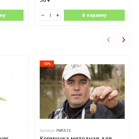
ну
В корзину
‹
›
-50%
Артикул:
FMF/L15
ver
Кормушка методная для