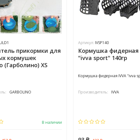
ULD1
Артикул:
IVSP140
тель прикормки для
Кормушка фидерная 
ых кормушек
"ivva sport" 140гр
o (Гарболино) XS
Кормушка фидерная IVVA "ivva sp
ль:
GARBOLINO
Производитель:
IVVA
В наличии
93
₽