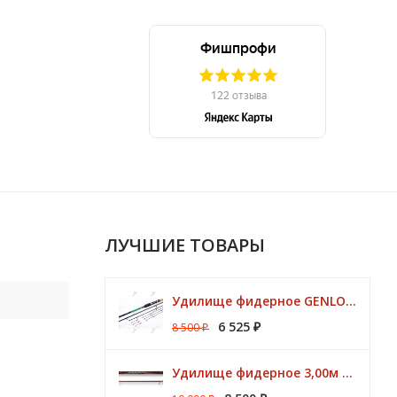
ЛУЧШИЕ ТОВАРЫ
Удилище фидерное GENLOG HONESTY HEAVY 3,80 м. до 140 гр.
6 525
8 500
₽
₽
Удилище фидерное 3,00м Argon Feeder MT 50gr Browning