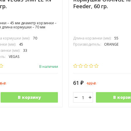
гр.
Feeder, 60 гр.
нки – 45 мм диаметр корзинки –
 длина кормушки – 70 мм
 кормушки (мм):
70
Длина корзинки (мм):
55
нки (мм):
45
Производитель:
ORANGE
зинки (мм):
33
ль:
VEGAS
В наличии
61
85
122
₽
₽
₽
В корзину
В корзи