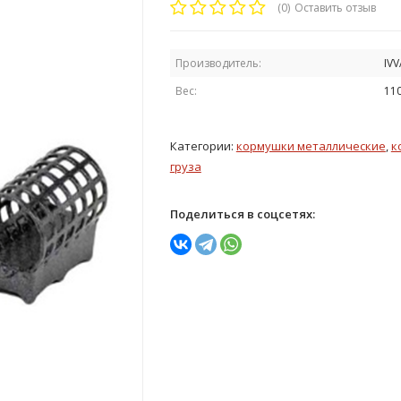
(0)
Оставить отзыв
Производитель:
IVV
Вес:
110
Категории:
кормушки металлические
,
к
груза
Поделиться в соцсетях: