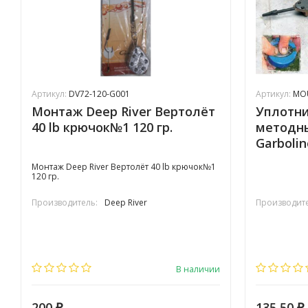
Артикул:
DV72-120-G001
Артикул:
MO
Монтаж Deep River Вертолёт
Уплотни
40 lb крючок№1 120 гр.
методн
Garbolin
Монтаж Deep River Вертолёт 40 lb крючок№1
120 гр.
Производитель:
Deep River
Производите
В наличии
200
135,50
₽
₽