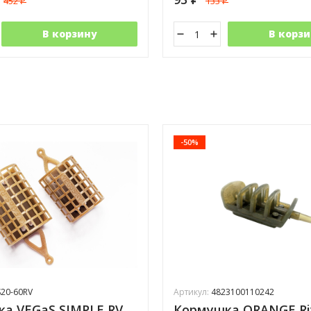
452
133
₽
₽
В корзину
В корзи
-50%
20-60RV
Артикул:
4823100110242
а VEGaS SIMPLE RV
Кормушка ORANGE Ri