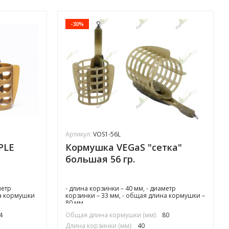
-30%
Артикул:
VOS1-56L
PLE
Кормушка VEGaS "сетка"
большая 56 гр.
метр
- длина корзинки – 40 мм, - диаметр
на кормушки
корзинки – 33 мм, - общая длина кормушки –
80 мм.
4
Общая длина кормушки (мм):
80
Длина корзинки (мм):
40