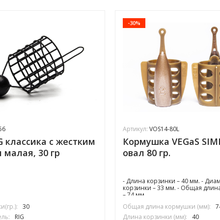
-30%
56
Артикул:
VOS14-80L
G классика с жестким
Кормушка VEGaS SIM
 малая, 30 гр
овал 80 гр.
- Длина корзинки – 40 мм. - Диа
корзинки – 33 мм. - Общая дли
– 74 мм.
(гр.):
30
Общая длина кормушки (мм):
7
ль:
RIG
Длина корзинки (мм):
40