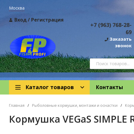
Москва
Вход
/
Регистрация
+7 (963) 768-28-
69
Заказать
звонок
Каталог товаров
Контакты
Главная
/
Рыболовные кормушки, монтажи и оснастки
/
Кор
Кормушка VEGaS SIMPLE R