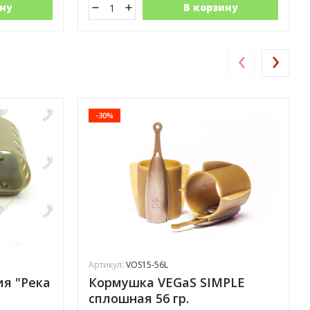
ну
В корзину
‹
›
-30%
Артикул:
VOS15-56L
ия "Река
Кормушка VEGaS SIMPLE
сплошная 56 гр.