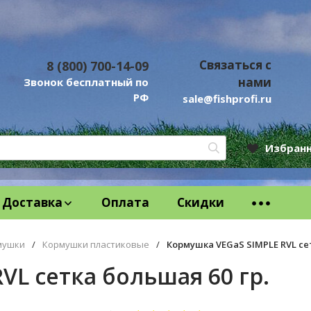
Связаться с
8 (800) 700-14-09
нами
Звонок бесплатный по
РФ
sale@fishprofi.ru
Избран
Доставка
Оплата
Скидки
мушки
/
Кормушки пластиковые
/
Кормушка VEGaS SIMPLE RVL сет
VL сетка большая 60 гр.