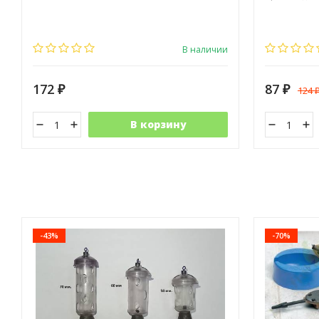
В наличии
172
87
124
₽
₽
В корзину
-43%
-70%