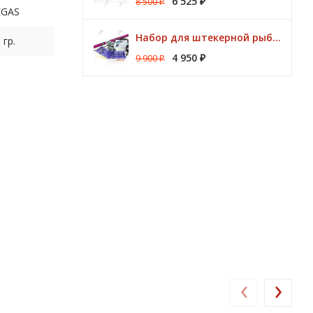
6 525
8 500
₽
₽
EGAS
Набор для штекерной рыбалки CLUB KORUM PINK Поплавок (удилище 7м, аксессуары)
 гр.
4 950
9 900
₽
₽
‹
›