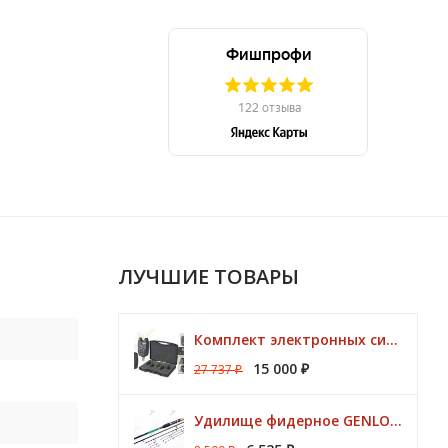
ЛУЧШИЕ ТОВАРЫ
0
Комплект электронных сигнализаторов TRAPER Prestige 4+1
15 000
27 737
₽
₽
5
Удилище фидерное GENLOG HONESTY HEAVY 3,80 м. до 140 гр.
8