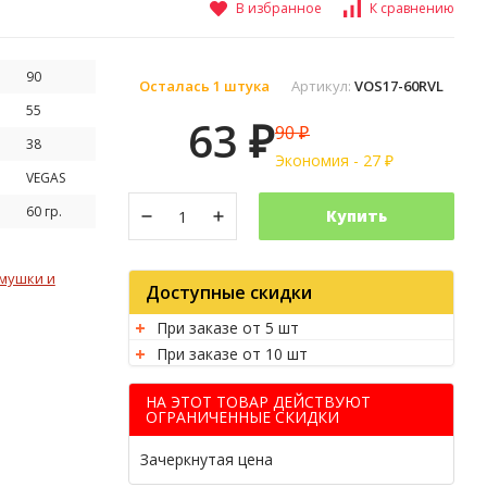
В избранное
К сравнению
90
Осталась 1 штука
Артикул:
VOS17-60RVL
55
63
90
₽
₽
38
Экономия -
27
₽
VEGAS
60 гр.
Купить
мушки и
Доступные скидки
При заказе от 5 шт
При заказе от 10 шт
НА ЭТОТ ТОВАР ДЕЙСТВУЮТ
ОГРАНИЧЕННЫЕ СКИДКИ
Зачеркнутая цена