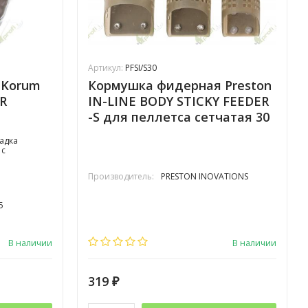
Артикул:
PFSI/S30
 Korum
Кормушка фидерная Preston
R
IN-LINE BODY STICKY FEEDER
-S для пеллетса сетчатая 30
гр.
адка
 с
Производитель:
PRESTON INOVATIONS
5
В наличии
В наличии
319
₽