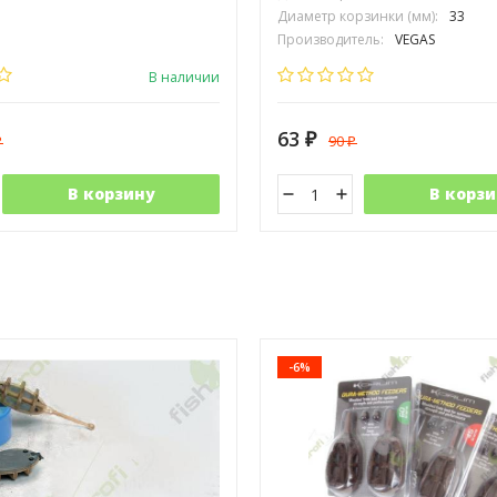
Диаметр корзинки (мм):
33
Производитель:
VEGAS
В наличии
63
90
₽
₽
₽
В корзину
В корзи
-6%