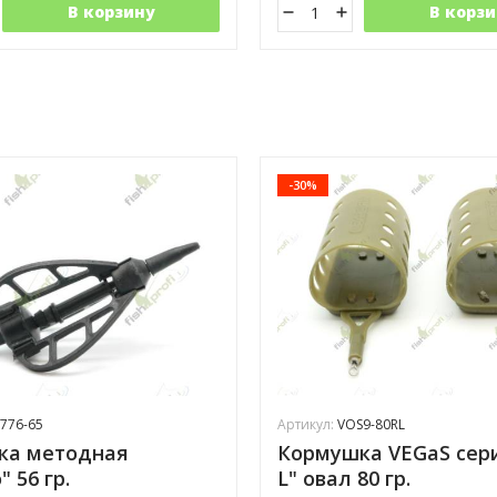
В корзину
В корзи
-30%
0776-65
Артикул:
VOS9-80RL
ка методная
Кормушка VEGaS сер
" 56 гр.
L" овал 80 гр.