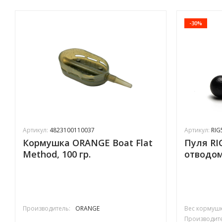
-30%
Артикул:
4823100110037
Артикул:
RIG
Кормушка ORANGE Boat Flat
Пуля RI
Method, 100 гр.
отводом
Производитель:
ORANGE
Вес кормушки
Производите