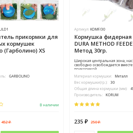
ULD1
Артикул:
KDMF/30
тель прикормки для
Кормушка фидерная
ых кормушек
DURA METHOD FEEDE
o (Гарболино) XS
Метод 30гр.
Широкая центральная зона, нас
свободно освобождается вместе
прикормкой
ль:
GARBOLINO
Материал кормушки:
Металл
Вес кормушки(гр.):
30
Общая длина кормушки (мм):
4
Производитель:
KORUM
В наличии
235
452
250
₽
₽
₽