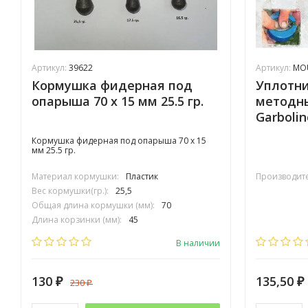
Артикул:
39622
Артикул:
MO
Кормушка фидерная под
Уплотни
опарыша 70 х 15 мм 25.5 гр.
методн
Garbolin
Кормушка фидерная под опарыша 70 х 15
мм 25.5 гр.
Материал кормушки:
Пластик
Производите
Вес кормушки(гр.):
25,5
Общая длина кормушки (мм):
70
Длина корзинки (мм):
45
Диаметр корзинки (мм):
15
В наличии
130
135,50
230
₽
₽
₽