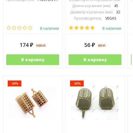
Длина корзинки (мм):
45
Диаметр корзинки (мм):
32
Производитель:
VEGAS
В наличии
В наличии
174
56
580
80
₽
₽
₽
₽
В корзину
В корзину
-30%
-30%