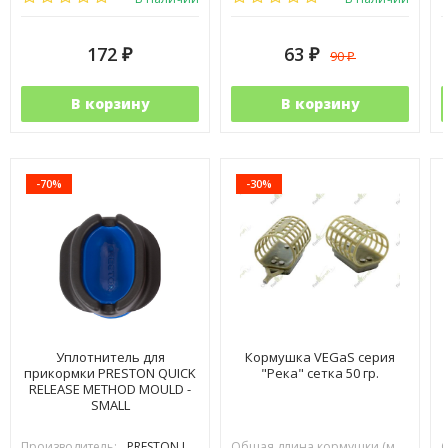
172
63
90
₽
₽
₽
В корзину
В корзину
-70%
-30%
Уплотнитель для
Кормушка VEGaS серия
прикормки PRESTON QUICK
"Река" сетка 50 гр.
RELEASE METHOD MOULD -
SMALL
Производитель:
PRESTON INOVATIONS
Общая длина кормушки (мм):
70