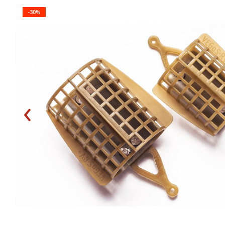
-30%
‹