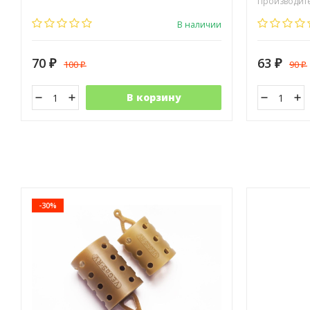
Производите
В наличии
70
63
100
90
₽
₽
₽
₽
В корзину
-30%