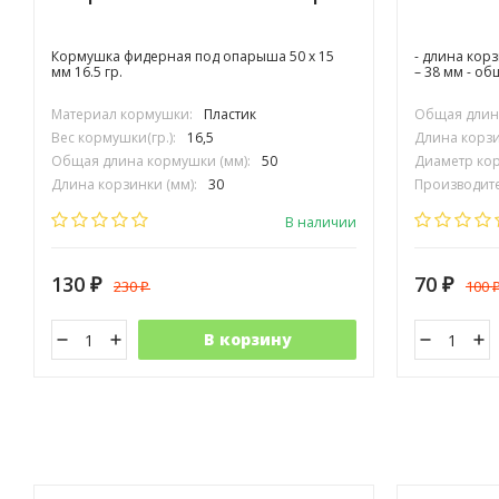
Кормушка фидерная под опарыша 50 х 15
- длина кор
мм 16.5 гр.
– 38 мм - о
Материал кормушки:
Пластик
Общая длина
Вес кормушки(гр.):
16,5
Длина корзи
Общая длина кормушки (мм):
50
Диаметр кор
Длина корзинки (мм):
30
Производите
Диаметр корзинки (мм):
15
В наличии
130
70
230
100
₽
₽
₽
В корзину