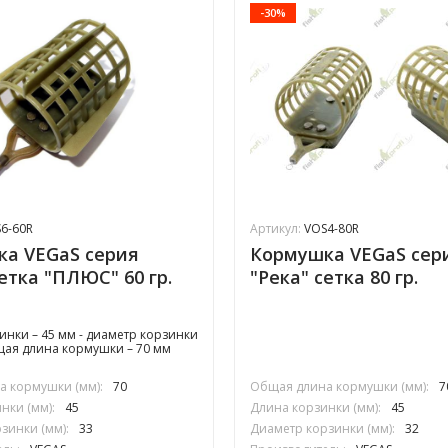
-30%
6-60R
Артикул:
VOS4-80R
а VEGaS серия
Кормушка VEGaS сер
сетка "ПЛЮС" 60 гр.
"Река" сетка 80 гр.
зинки – 45 мм - диаметр корзинки
бщая длина кормушки – 70 мм
 кормушки (мм):
70
Общая длина кормушки (мм):
7
нки (мм):
45
Длина корзинки (мм):
45
зинки (мм):
33
Диаметр корзинки (мм):
32