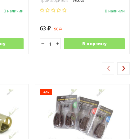
Производитель:
VEGAS
В наличии
В наличии
63
90
₽
₽
ну
В корзину
‹
›
-6%