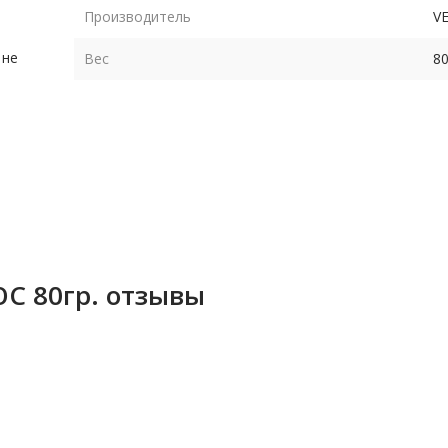
Производитель
V
 не
Вес
80
С 80гр. отзывы