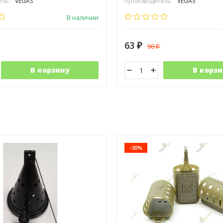
ль:
VEGAS
Производитель:
VEGAS
В наличии
63
90
₽
₽
В корзину
В корзи
-30%