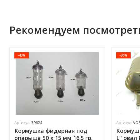
Рекомендуем посмотрет
-43%
-30%
Артикул:
39624
Артикул:
VOS
Кормушка фидерная под
Кормушк
опарыша 50 х 15 мм 16.5 гр.
L" овал 