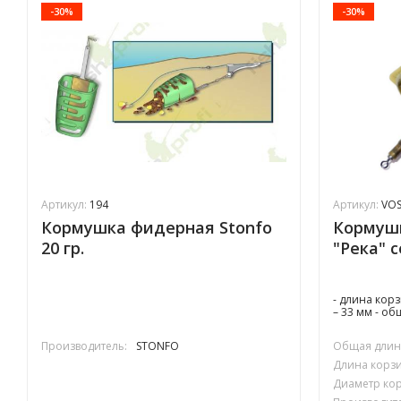
-30%
-30%
Артикул:
194
Артикул:
VOS
Кормушка фидерная Stonfo
Кормушк
20 гр.
"Река" 
- длина кор
– 33 мм - о
Производитель:
STONFO
Общая длина
Длина корзи
Диаметр кор