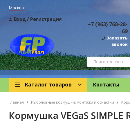
Москва
Вход
/
Регистрация
+7 (963) 768-28-
69
Заказать
звонок
Каталог товаров
Контакты
Главная
/
Рыболовные кормушки, монтажи и оснастки
/
Кор
Кормушка VEGaS SIMPLE 