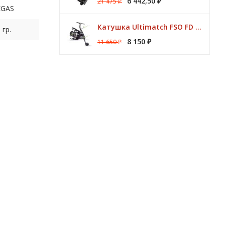
6 442,50
21 475
₽
₽
EGAS
Катушка Ultimatch FSO FD 835 8 подшипников 5,1:1 Browning
 гр.
8 150
11 650
₽
₽