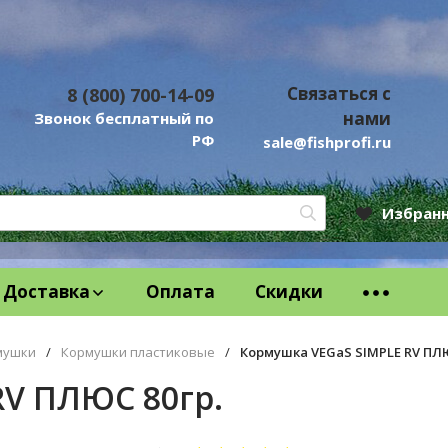
Связаться с
8 (800) 700-14-09
нами
Звонок бесплатный по
РФ
sale@fishprofi.ru
Избран
Доставка
Оплата
Скидки
мушки
/
Кормушки пластиковые
/
Кормушка VEGaS SIMPLE RV ПЛЮ
RV ПЛЮС 80гр.