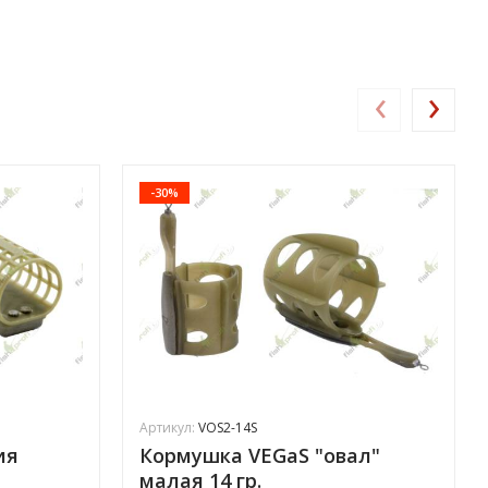
‹
›
-30%
Артикул:
VOS2-14S
ия
Кормушка VEGaS "овал"
малая 14 гр.