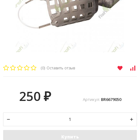
(0)
Оставить отзыв
250
₽
Артикул:
BR6679050
Купить