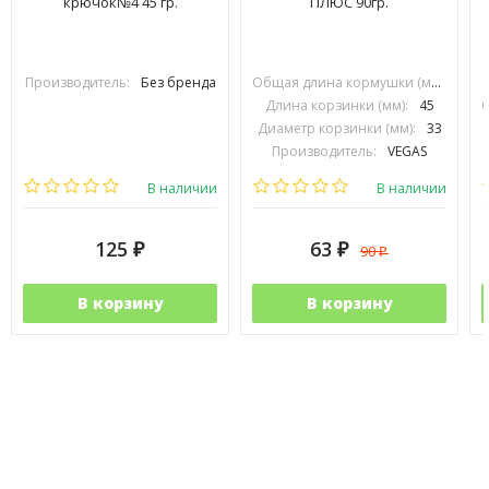
крючок№4 45 гр.
ПЛЮС 90гр.
Производитель:
Без бренда
Общая длина кормушки (мм):
70
Длина корзинки (мм):
45
Диаметр корзинки (мм):
33
Производитель:
VEGAS
П
В наличии
В наличии
125
63
90
₽
₽
₽
В корзину
В корзину