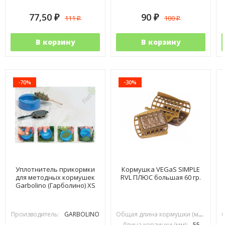
77,50
90
111
100
₽
₽
₽
₽
В корзину
В корзину
-70%
-30%
Уплотнитель прикормки
Кормушка VEGaS SIMPLE
для методных кормушек
RVL ПЛЮС большая 60 гр.
Garbolino (Гарболино) XS
Производитель:
GARBOLINO
Общая длина кормушки (мм):
90
Длина корзинки (мм):
55