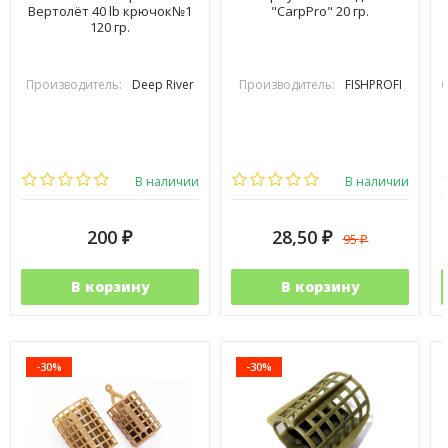
Вертолёт 40 lb крючок№1
"CarpPro" 20 гр.
120 гр.
Производитель:
Deep River
Производитель:
FISHPROFI
В наличии
В наличии
200
28,50
95
₽
₽
₽
В корзину
В корзину
-30%
-30%