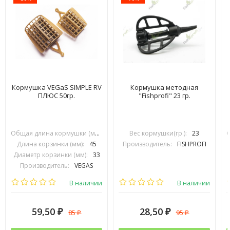
Кормушка VEGaS SIMPLE RV
Кормушка методная
ПЛЮС 50гр.
"Fishprofi" 23 гр.
Общая длина кормушки (мм):
70
Вес кормушки(гр.):
23
Длина корзинки (мм):
45
Производитель:
FISHPROFI
Диаметр корзинки (мм):
33
Производитель:
VEGAS
В наличии
В наличии
59,50
28,50
85
95
₽
₽
₽
₽