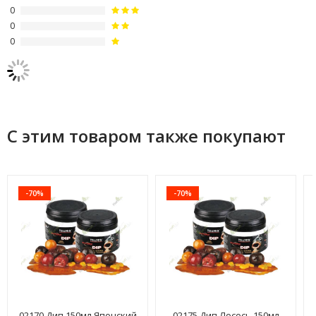
0
0
0
С этим товаром также покупают
-70%
-70%
02170 Дип 150мл Японский
02175 Дип Лосось 150мл