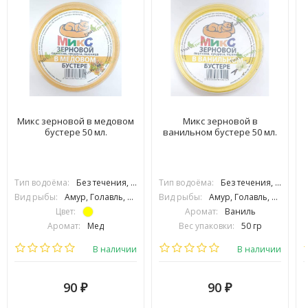
Микс зерновой в медовом
Микс зерновой в
бустере 50 мл.
ванильном бустере 50 мл.
Тип водоёма:
Без течения, С течением
Тип водоёма:
Без течения, С течением
Вид рыбы:
Амур, Голавль, Густера, Карась, Карп, Лещ, Линь, Плотва, Подлещик, Подуст, Рыбец, Усач, Язь, Сазан, Толстолоб
Вид рыбы:
Амур, Голавль, Густера, Карась, Карп, Лещ, Линь, Плотва, Подлещик, Подуст, Язь, Сазан
Цвет:
Аромат:
Ваниль
Аромат:
Мед
Вес упаковки:
50 гр
Фракция:
Крупная
Сезонность:
Тёплая вода
В наличии
В наличии
90
90
₽
₽