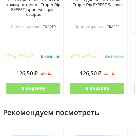
калмар-осьминог Traper Dip
Traper Dip EXPERT Salmon
EXPERT Japanese squid-
octopus
Производитель:
TRAPER
Производитель:
TRAPER
С
В наличии
В наличии
126,50
126,50
421
421
₽
₽
₽
₽
В корзину
В корзину
Рекомендуем посмотреть