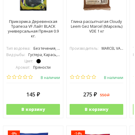
Прикормка Деревенская
Глина рассыпчатая Cloudy
Трапеза VF Лайт BLACK
Leem Gez Marcel (Марсель)
универсальная Пряная 0.9
VDE 1 кг
кг.
Тип водоёма:
Без течения, С течением
Производитель:
MARCEL VAN DEN EYNDE (VDE)
Т
Вид рыбы:
Густера, Карась, Карп, Лещ, Линь, Плотва, Подлещик, Подуст, Уклейка, Язь, Сазан
В
Цвет:
Аромат:
Пряности
Фракция:
Средняя
В наличии
В наличии
145
275
550
₽
₽
₽
В корзину
В корзину
-8%
-14%