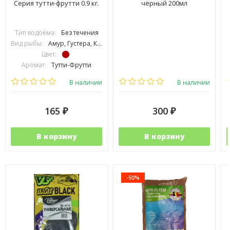
Серия тутти-фрутти 0.9 кг.
чёрный 200мл
Тип водоёма:
Без течения
Вид рыбы:
Амур, Густера, Карась, Карп, Линь, Плотва, Подлещик, Подуст, Язь
Цвет:
Аромат:
Тутти-Фрутти
Фракция:
Средняя
В наличии
В наличии
165
300
₽
₽
В корзину
В корзину
-50%