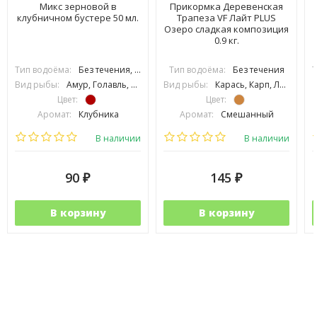
Микс зерновой в
Прикормка Деревенская
клубничном бустере 50 мл.
Трапеза VF Лайт PLUS
Озеро сладкая композиция
0.9 кг.
Тип водоёма:
Без течения, С течением
Тип водоёма:
Без течения
Т
Вид рыбы:
Амур, Голавль, Густера, Карась, Карп, Лещ, Линь, Плотва, Подлещик, Подуст, Рыбец, Усач, Язь, Сазан, Толстолоб
Вид рыбы:
Карась, Карп, Линь, Плотва, Подуст, Язь
Цвет:
Цвет:
Аромат:
Клубника
Аромат:
Смешанный
Фракция:
Крупная
Фракция:
Средняя
В наличии
В наличии
90
145
₽
₽
В корзину
В корзину