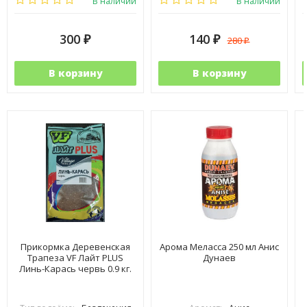
В наличии
В наличии
300
140
280
₽
₽
₽
В корзину
В корзину
Прикормка Деревенская
Арома Меласса 250 мл Анис
Трапеза VF Лайт PLUS
Дунаев
Линь-Карась червь 0.9 кг.