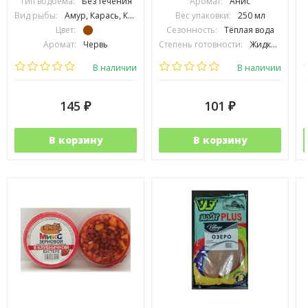
Тип водоёма:
Без течения
Аромат:
Анис
Вид рыбы:
Амур, Карась, Карп, Линь, Язь, Сазан
Вес упаковки:
250 мл
Цвет:
Сезонность:
Тёплая вода
Аромат:
Червь
Степень готовности:
Жидкий
Фракция:
Средняя
Производитель:
DUNAEV
В наличии
В наличии
145
101
₽
₽
В корзину
В корзину