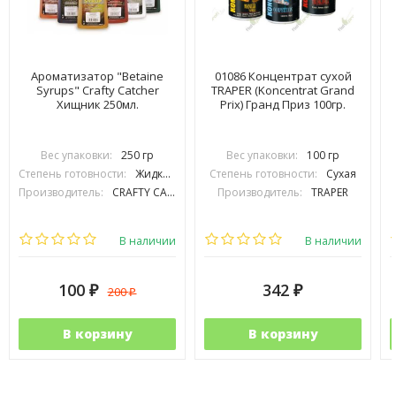
Ароматизатор "Betaine
01086 Концентрат сухой
Syrups" Crafty Catcher
TRAPER (Koncentrat Grand
Хищник 250мл.
Prix) Гранд Приз 100гр.
Вес упаковки:
250 гр
Вес упаковки:
100 гр
Степень готовности:
Жидкий
Степень готовности:
Сухая
Производитель:
CRAFTY CATCHER
Производитель:
TRAPER
В наличии
В наличии
100
342
200
₽
₽
₽
В корзину
В корзину