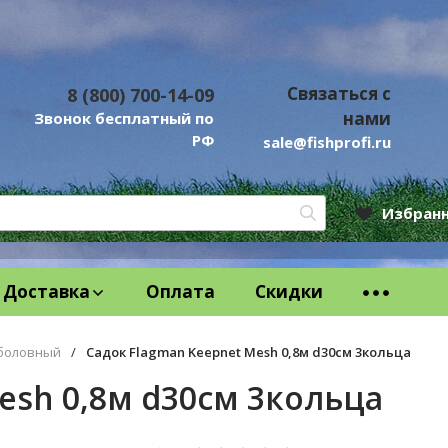
Связаться с
8 (800) 700-14-09
нами
Звонок бесплатный по
РФ
sale@fishprofi.ru
Избран
Доставка
Оплата
Скидки
боловный
/
Садок Flagman Keepnet Mesh 0,8м d30см 3кольца
esh 0,8м d30см 3кольца