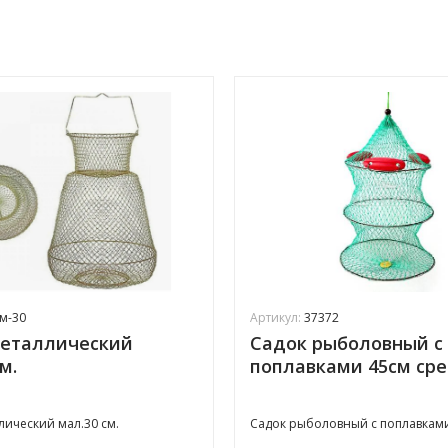
м-30
Артикул:
37372
металлический
Садок рыболовный с
м.
поплавками 45см ср
лический мал.30 см.
Садок рыболовный с поплавкам