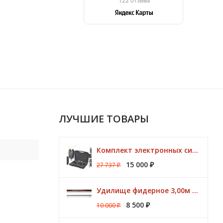
ЛУЧШИЕ ТОВАРЫ
Комплект электронных сигнализаторов TRAPER Prestige 4+1
15 000
27 737
₽
₽
Удилище фидерное 3,00м Argon Feeder MT 50gr Browning
8 500
10 000
₽
₽