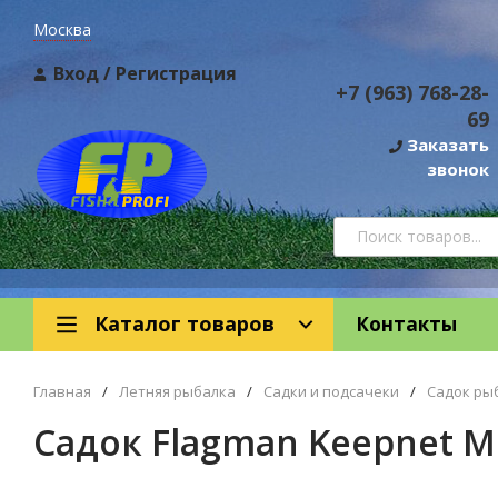
Москва
Вход
/
Регистрация
+7 (963) 768-28-
69
Заказать
звонок
Каталог товаров
Контакты
Главная
/
Летняя рыбалка
/
Садки и подсачеки
/
Садок ры
Садок Flagman Keepnet M