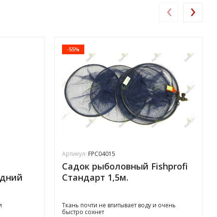
‹
›
-55%
Артикул:
FPC04015
Садок рыболовный Fishprofi
едний
Стандарт 1,5м.
и
Ткань почти не впитывает воду и очень
быстро сохнет