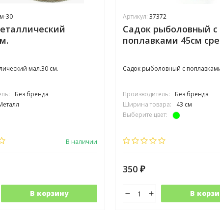
м-30
Артикул:
37372
металлический
Садок рыболовный с
м.
поплавками 45см ср
лический мал.30 см.
Садок рыболовный с поплавкам
ль:
Без бренда
Производитель:
Без бренда
Металл
Ширина товара:
43 см
Выберите цвет:
В наличии
350
₽
В корзину
В корзи