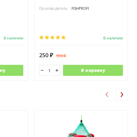
Производитель:
FISHPROFI
В наличии
В наличии
250
550
₽
₽
ну
В корзину
‹
›