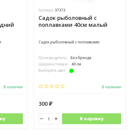
Артикул:
37373
Садок рыболовный с
едний
поплавками 40см малый
и
Садок рыболовный с поплавками
Производитель:
Без бренда
Ширина товара:
40 см
Выберите цвет:
В наличии
В наличии
300
₽
ну
В корзину