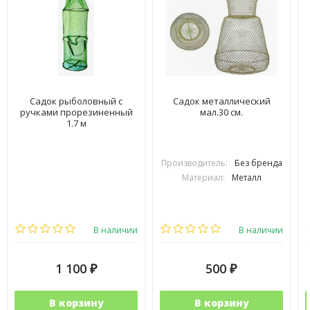
Садок рыболовный с
Садок металлический
ручками прорезиненный
мал.30 см.
1.7 м
Производитель:
Без бренда
Материал:
Металл
В наличии
В наличии
1 100
500
₽
₽
В корзину
В корзину