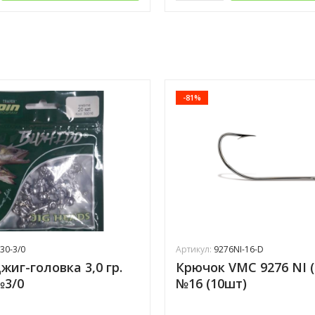
-81%
30-3/0
Артикул:
9276NI-16-D
жиг-головка 3,0 гр.
Крючок VMC 9276 NI 
№3/0
№16 (10шт)