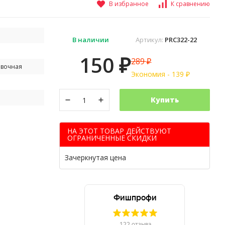
В избранное
К сравнению
В наличии
Артикул:
PRC322-22
150
289
₽
₽
авочная
Экономия -
139
₽
Купить
НА ЭТОТ ТОВАР ДЕЙСТВУЮТ
ОГРАНИЧЕННЫЕ СКИДКИ
Зачеркнутая цена