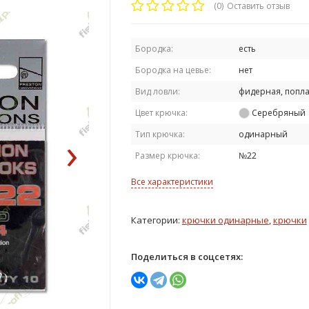
(0)
Оставить отзыв
Бородка:
есть
Бородка на цевье:
нет
Вид ловли:
фидерная, попл
Цвет крючка:
Серебряный
›
Тип крючка:
одинарный
Размер крючка:
№22
Все характеристики
Категории:
крючки одинарные
,
крючки
Поделиться в соцсетях: