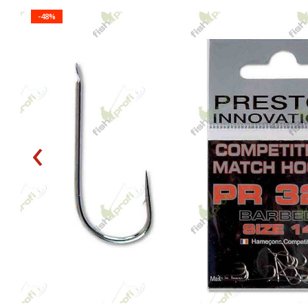
-48%
‹