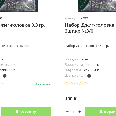
03
Артикул:
37490
жиг-головка 0,3 гр.
Набор Джиг-головка 1
3шт.кр.№3/0
оловка 0,3 гр. 3шт.
Набор Джиг-головка 16,0 гр. 3шт
сть
Бородка:
есть
цевье:
нет
Бородка на цевье:
нет
спиннинг
Вид ловли:
спиннинг
Цвет крючка:
одинарный
Тип крючка:
одинарный
В наличии
100
₽
В корзину
В корзи