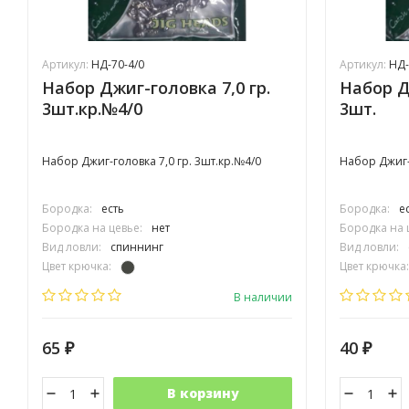
Артикул:
НД-70-4/0
Артикул:
НД-
Набор Джиг-головка 7,0 гр.
Набор Д
3шт.кр.№4/0
3шт.
Набор Джиг-головка 7,0 гр. 3шт.кр.№4/0
Набор Джиг-г
Бородка:
есть
Бородка:
е
Бородка на цевье:
нет
Бородка на 
Вид ловли:
спиннинг
Вид ловли:
Цвет крючка:
Цвет крючка:
Тип крючка:
одинарный
Тип крючка:
В наличии
65
40
₽
₽
В корзину