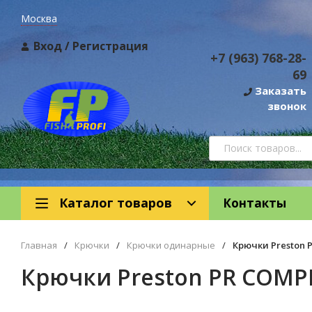
Москва
Вход
/
Регистрация
+7 (963) 768-28-
69
Заказать
звонок
Каталог товаров
Контакты
Главная
/
Крючки
/
Крючки одинарные
/
Крючки Preston 
Крючки Preston PR COMP