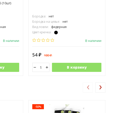
 (10шт)
Бородка:
нет
Бородка на цевье:
нет
чная
Вид ловли:
фидерная
Цвет крючка:
Тип крючка:
одинарный
В наличии
В наличии
54
180
₽
₽
ну
В корзину
‹
›
-50%