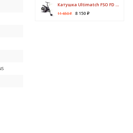
Катушка Ultimatch FSO FD 835 8 подшипников 5,1:1 Browning
8 150
11 650
₽
₽
NS