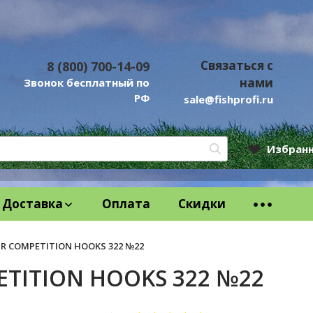
Связаться с
8 (800) 700-14-09
нами
Звонок бесплатный по
РФ
sale@fishprofi.ru
Избран
Доставка
Оплата
Скидки
PR COMPETITION HOOKS 322 №22
ETITION HOOKS 322 №22