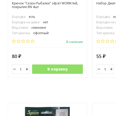
Крючок "Сезон Рыбалки" офсет WORM №8,
Набор Джиг-г
покрытие BN 4шт
Бородка:
есть
Бородка:
е
Бородка на цевье:
нет
Бородка на 
Вид ловли:
спиннинг
Вид ловли:
Тип крючка:
офсетный
Тип крючка:
Размер крючка:
№8
Размер крюч
В наличии
80
55
₽
₽
В корзину