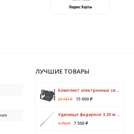
ЛУЧШИЕ ТОВАРЫ
Комплект электронных сигнализаторов TRAPER Prestige 4+1
15 000
27 737
₽
₽
Удилище фидерное 3,30 м CK Method Feeder 60 гр / 3 - 10 lbs Browning
ная
7 500
9 750
₽
₽