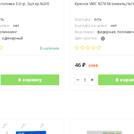
оловка 3,0 гр. 3шт.кр.№3/0
Крючок VMC 9276 NI (никель) №16
сть
Бородка:
есть
цевье:
нет
Бородка на цевье:
нет
спиннинг
Вид ловли:
фидерная, поплаво
одинарный
Цвет крючка:
ка:
№3/0
Тип крючка:
одинарный
В наличии
46
238
₽
₽
В корзину
В корзи