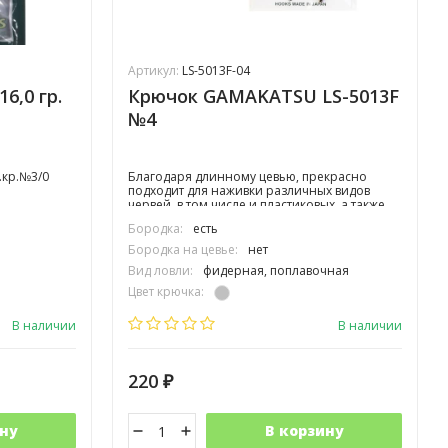
Артикул:
LS-5013F-04
6,0 гр.
Крючок GAMAKATSU LS-5013F
№4
.кр.№3/0
Благодаря длинному цевью, прекрасно
подходит для наживки различных видов
червей, в том числе и пластиковых, а также
филе рыбы. А также позволяет легко
Бородка:
есть
отцеплять рыбу, не касаясь ее.
Бородка на цевье:
нет
Вид ловли:
фидерная, поплавочная
Цвет крючка:
Тип крючка:
одинарный
В наличии
В наличии
220
₽
ну
В корзину