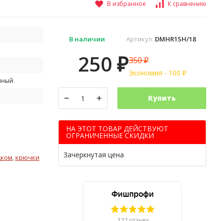
В избранное
К сравнению
В наличии
Артикул:
DMHR1SH/18
250
350
₽
₽
Экономия -
100
₽
яный
й
Купить
НА ЭТОТ ТОВАР ДЕЙСТВУЮТ
ОГРАНИЧЕННЫЕ СКИДКИ
Зачеркнутая цена
дком
,
крючки