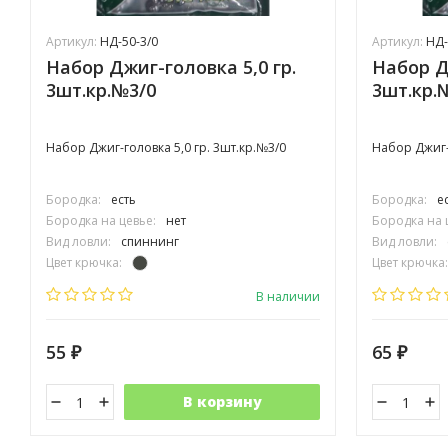
Артикул:
НД-50-3/0
Артикул:
НД-
Набор Джиг-головка 5,0 гр.
Набор Д
3шт.кр.№3/0
3шт.кр.
Набор Джиг-головка 5,0 гр. 3шт.кр.№3/0
Набор Джиг-г
Бородка:
есть
Бородка:
е
Бородка на цевье:
нет
Бородка на 
Вид ловли:
спиннинг
Вид ловли:
Цвет крючка:
Цвет крючка:
Тип крючка:
одинарный
Тип крючка:
В наличии
55
65
₽
₽
В корзину