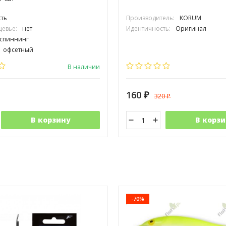
сть
Производитель:
KORUM
цевье:
нет
Идентичность:
Оригинал
спиннинг
офсетный
ка:
№8
В наличии
160
320
₽
₽
В корзину
В корзи
-70%