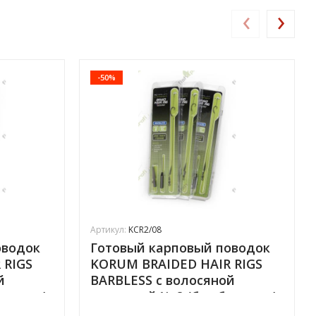
‹
›
-50%
Артикул:
KCR2/08
оводок
Готовый карповый поводок
 RIGS
KORUM BRAIDED HAIR RIGS
й
BARBLESS с волосяной
ородки)
оснасткой № 8 (без бородки)