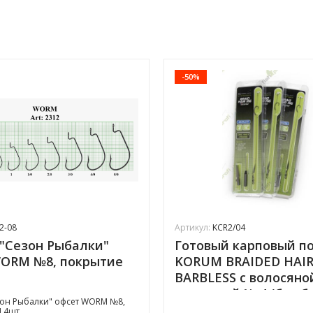
-50%
2-08
Артикул:
KCR2/04
"Сезон Рыбалки"
Готовый карповый п
WORM №8, покрытие
KORUM BRAIDED HAIR
BARBLESS с волосяно
оснасткой № 4 (без б
он Рыбалки" офсет WORM №8,
N 4шт