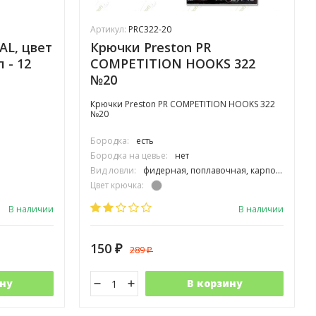
Артикул:
PRC322-20
AL, цвет
Крючки Preston PR
п - 12
COMPETITION HOOKS 322
№20
Крючки Preston PR COMPETITION HOOKS 322
№20
Бородка:
есть
Бородка на цевье:
нет
Вид ловли:
фидерная, поплавочная, карповая
Цвет крючка:
Тип крючка:
одинарный
В наличии
В наличии
150
289
₽
₽
ну
В корзину