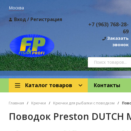
Москва
Вход
/
Регистрация
+7 (963) 768-28-
69
Заказать
звонок
Каталог товаров
Контакты
Главная
/
Крючки
/
Крючки для рыбалки с поводком
/
Пово
Поводок Preston DUTCH 