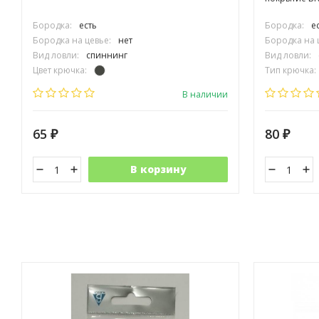
Бородка:
есть
Бородка:
е
Бородка на цевье:
нет
Бородка на 
Вид ловли:
спиннинг
Вид ловли:
Цвет крючка:
Тип крючка:
Тип крючка:
одинарный
Размер крюч
В наличии
65
80
₽
₽
В корзину