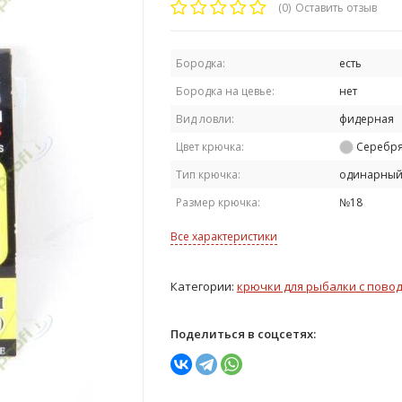
(0)
Оставить отзыв
Бородка:
есть
Бородка на цевье:
нет
Вид ловли:
фидерная
Цвет крючка:
Серебр
Тип крючка:
одинарны
Размер крючка:
№18
Все характеристики
Категории:
крючки для рыбалки с пово
Поделиться в соцсетях: