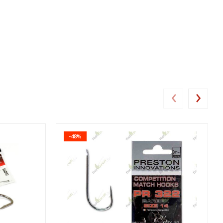
‹
›
-48%