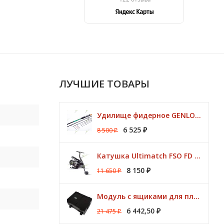
ЛУЧШИЕ ТОВАРЫ
Удилище фидерное GENLOG HONESTY HEAVY 3,80 м. до 140 гр.
6 525
8 500
₽
₽
Катушка Ultimatch FSO FD 835 8 подшипников 5,1:1 Browning
8 150
11 650
₽
₽
Модуль с ящиками для платформ Preston ONBOX
6 442,50
21 475
₽
₽