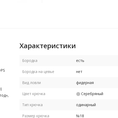
Характеристики
Бородка
есть
OPS
Бородка на цевье
нет
Вид ловли
фидерная
)
Цвет крючка
Серебряный
тод»,
Тип крючка
одинарный
Размер крючка
№18