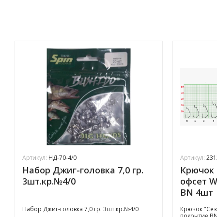
Артикул:
НД-70-4/0
Артикул:
231
Набор Джиг-головка 7,0 гр.
Крючок 
3шт.кр.№4/0
офсет 
BN 4шт
Набор Джиг-головка 7,0 гр. 3шт.кр.№4/0
Крючок "Сез
покрытие B