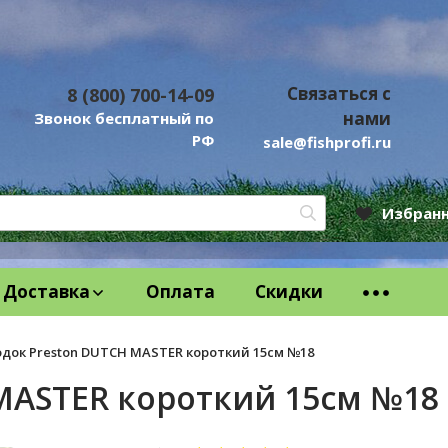
Связаться с
8 (800) 700-14-09
нами
Звонок бесплатный по
РФ
sale@fishprofi.ru
Избран
Доставка
Оплата
Скидки
док Preston DUTCH MASTER короткий 15см №18
MASTER короткий 15см №18