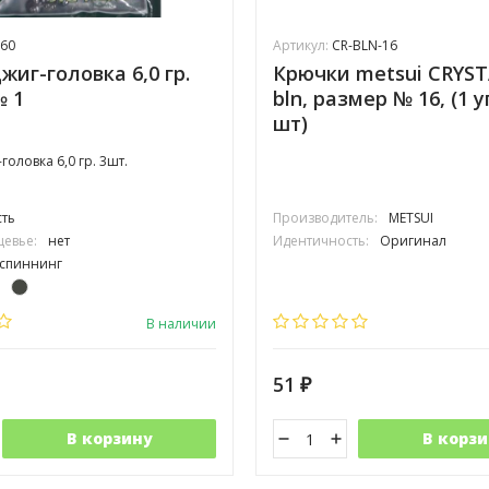
60
Артикул:
CR-BLN-16
жиг-головка 6,0 гр.
Крючки metsui CRYST
№ 1
bln, размер № 16, (1 у
шт)
оловка 6,0 гр. 3шт.
сть
Производитель:
METSUI
цевье:
нет
Идентичность:
Оригинал
спиннинг
одинарный
В наличии
51
₽
В корзину
В корзи