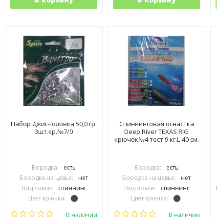
Набор Джиг-головка 50,0 гр.
Спиннинговая оснастка
3шт.кр.№7/0
Deep River TEXAS RIG
крючок№4 тест 9 кг.L-40 см.
Бородка:
есть
Бородка:
есть
Бородка на цевье:
нет
Бородка на цевье:
нет
Вид ловли:
спиннинг
Вид ловли:
спиннинг
В
Цвет крючка:
Цвет крючка:
Тип крючка:
одинарный
Тип крючка:
офсетный
В наличии
В наличии