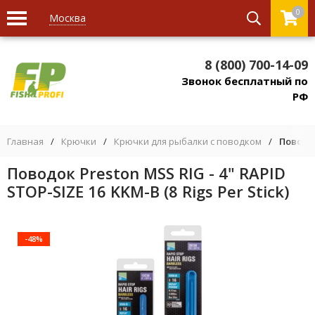
0
Москва
8 (800) 700-14-09
Звонок бесплатный по
РФ
Главная
/
Крючки
/
Крючки для рыбалки с поводком
/
Поводок
Поводок Preston MSS RIG - 4" RAPID
STOP-SIZE 16 KKM-B (8 Rigs Per Stick)
-48%