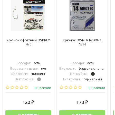
Крючок офсетный OSPREY
Крючок OWNER №50921
№ 6
№14
Бородка:
есть
Бородка:
есть
Бородка на цевье:
нет
Вид ловли:
фидерная, поплавочная
Вид ловли:
спиннинг
Цвет крючка:
Цвет крючка:
Тип крючка:
одинарный
Тип крючка:
офсетный
Размер крючка:
№14
В наличии
В наличии
120
170
₽
₽
В корзину
В корзину