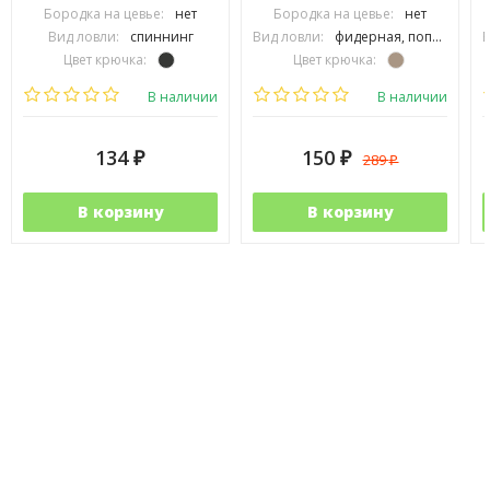
Бородка на цевье:
нет
Бородка на цевье:
нет
Вид ловли:
спиннинг
Вид ловли:
фидерная, поплавочная, карповая
В
Цвет крючка:
Цвет крючка:
Тип крючка:
офсетный
Тип крючка:
одинарный
В наличии
В наличии
134
150
289
₽
₽
₽
В корзину
В корзину