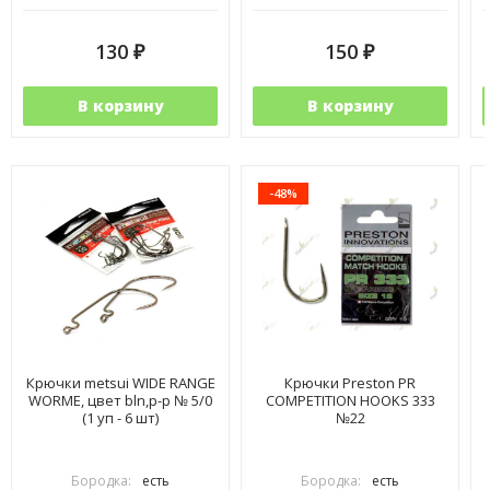
130
150
₽
₽
В корзину
В корзину
-48%
Крючки metsui WIDE RANGE
Крючки Preston PR
WORME, цвет bln,р-р № 5/0
COMPETITION HOOKS 333
(1 уп - 6 шт)
№22
Бородка:
есть
Бородка:
есть