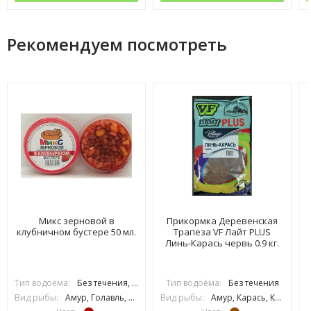
Рекомендуем посмотреть
Микс зерновой в
Прикормка Деревенская
клубничном бустере 50 мл.
Трапеза VF Лайт PLUS
Линь-Карась червь 0.9 кг.
Тип водоёма:
Без течения, С течением
Тип водоёма:
Без течения
Вид рыбы:
Амур, Голавль, Густера, Карась, Карп, Лещ, Линь, Плотва, Подлещик, Подуст, Рыбец, Усач, Язь, Сазан, Толстолоб
Вид рыбы:
Амур, Карась, Карп, Линь, Язь, Сазан