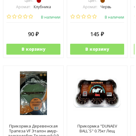
Цвет:
Цвет:
Аромат:
Клубника
Аромат:
Червь
С
Фракция:
Крупная
Фракция:
Средняя
В наличии
В наличии
90
145
₽
₽
В корзину
В корзину
Прикормка Деревенская
Прикормка "DUNAEV
Трапеза VF Эталон амур-
BALL`S" 0.75кг Лещ
толстолобик Травяной 0.9