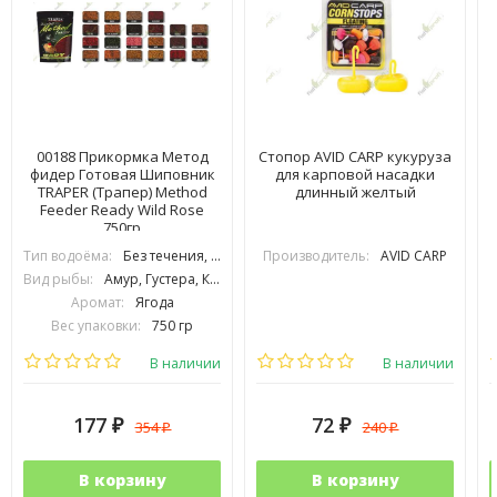
00188 Прикормка Метод
Стопор AVID CARP кукуруза
фидер Готовая Шиповник
для карповой насадки
TRAPER (Трапер) Method
длинный желтый
Feeder Ready Wild Rose
750гр
Тип водоёма:
Без течения, С течением
Производитель:
AVID CARP
Вид рыбы:
Амур, Густера, Карась, Карп, Лещ, Плотва, Подлещик, Подуст, Рыбец, Усач, Язь
Аромат:
Ягода
Вес упаковки:
750 гр
Сезонность:
Холодная вода, Тёплая вода
В наличии
В наличии
177
72
354
240
₽
₽
₽
₽
В корзину
В корзину