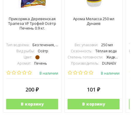
Прикормка Деревенская
Арома Меласса 250 мл
Трапеза VF Трофей Осётр
Дунаев
Печень 0.9 кг.
Тип водоёма:
Без течения, С течением
Вес упаковки:
250 мл
Т
Вид рыбы:
Осётр
Сезонность:
Тёплая вода
В
Цвет:
Степень готовности:
Жидкий
Аромат:
Печень
Производитель:
DUNAEV
Фракция:
Средняя
В наличии
В наличии
200
101
₽
₽
В корзину
В корзину