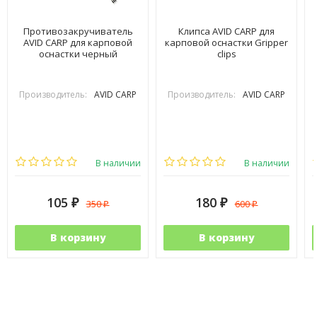
Противозакручиватель
Клипса AVID CARP для
AVID CARP для карповой
карповой оснастки Gripper
оснастки черный
clips
Производитель:
AVID CARP
Производитель:
AVID CARP
В наличии
В наличии
105
180
350
600
₽
₽
₽
₽
В корзину
В корзину