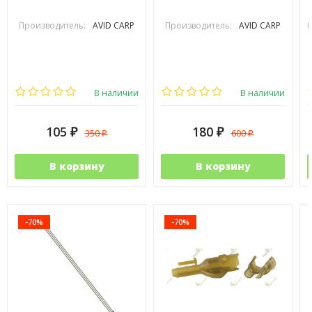
Производитель:
AVID CARP
Производитель:
AVID CARP
П
В наличии
В наличии
105
180
350
600
₽
₽
₽
₽
В корзину
В корзину
-70%
-70%