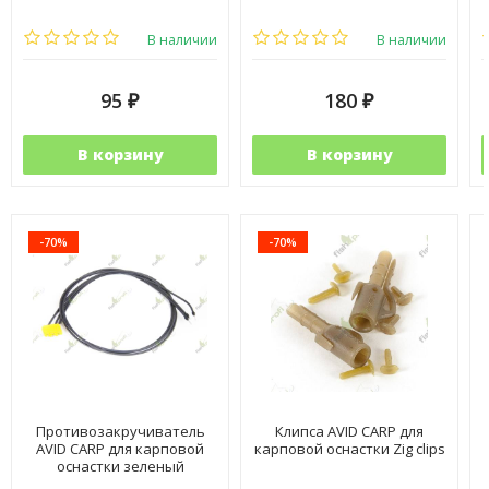
В наличии
В наличии
95
180
₽
₽
В корзину
В корзину
-70%
-70%
Противозакручиватель
Клипса AVID CARP для
AVID CARP для карповой
карповой оснастки Zig clips
оснастки зеленый