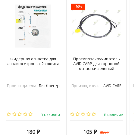
-70%
Фидерная оснастка для
Противозакручиватель
ловли осетровых 2 крючка
AVID CARP для карповой
оснастки зеленый
Производитель:
Без бренда
Производитель:
AVID CARP
П
В наличии
В наличии
180
105
350
₽
₽
₽