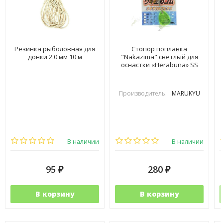
Резинка рыболовная для
Стопор поплавка
донки 2.0 мм 10 м
"Nakazima" светлый для
оснастки «Herabuna» SS
Производитель:
MARUKYU
В наличии
В наличии
95
280
₽
₽
В корзину
В корзину