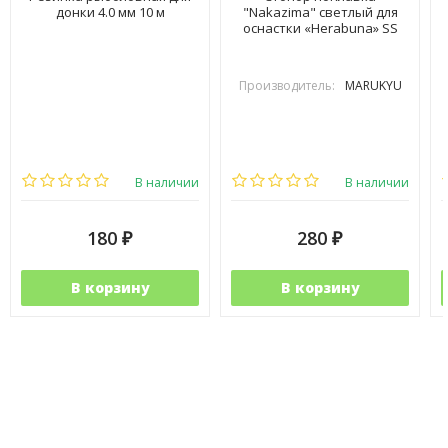
донки 4.0 мм 10 м
"Nakazima" светлый для
оснастки «Herabuna» SS
Производитель:
MARUKYU
В наличии
В наличии
180
280
₽
₽
В корзину
В корзину