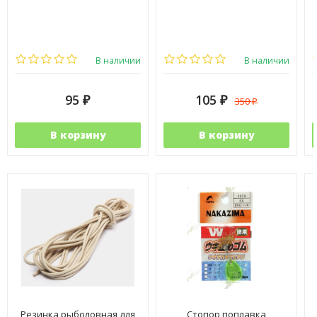
В наличии
В наличии
95
105
350
₽
₽
₽
В корзину
В корзину
Резинка рыболовная для
Стопор поплавка