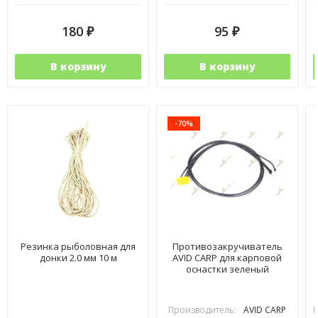
180
95
₽
₽
В корзину
В корзину
-70%
Резинка рыболовная для
Противозакручиватель
донки 2.0 мм 10 м
AVID CARP для карповой
оснастки зеленый
Производитель:
AVID CARP
П