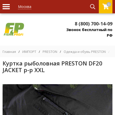
0
Москва
8 (800) 700-14-09
Звонок бесплатный по
РФ
Главная
/
ИМПОРТ
/
PRESTON
/
Одежда и обувь PRESTON
/
К
Куртка рыболовная PRESTON DF20
JACKET р-р XXL