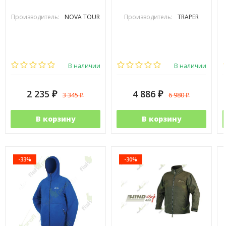
Производитель:
NOVA TOUR
Производитель:
TRAPER
В наличии
В наличии
2 235
4 886
3 345
6 980
₽
₽
₽
₽
В корзину
В корзину
-33%
-30%