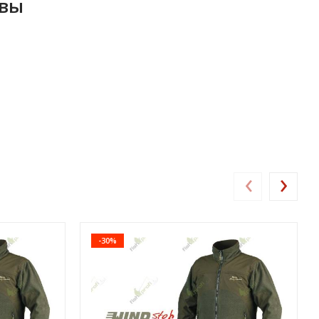
ывы
‹
›
-30%