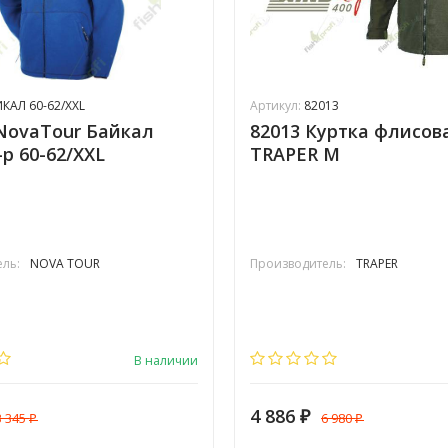
КАЛ 60-62/XXL
Артикул:
82013
NovaTour Байкал
82013 Куртка флисов
-р 60-62/XXL
TRAPER М
ль:
NOVA TOUR
Производитель:
TRAPER
В наличии
4 886
3 345
6 980
₽
₽
₽