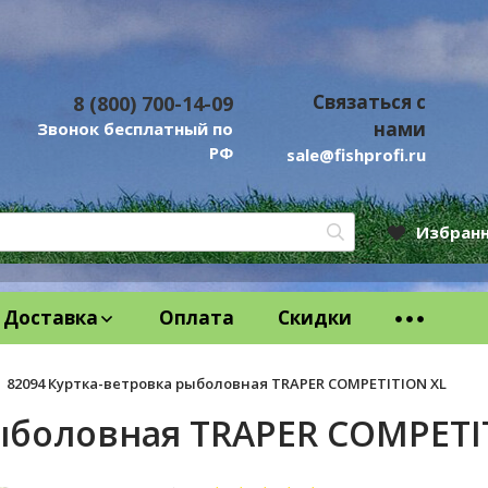
Связаться с
8 (800) 700-14-09
нами
Звонок бесплатный по
РФ
sale@fishprofi.ru
Избран
Доставка
Оплата
Скидки
82094 Куртка-ветровка рыболовная TRAPER COMPETITION XL
рыболовная TRAPER COMPETI