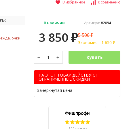
В избранное
К сравнению
PER
В наличии
Артикул:
82094
3 850
5 500
₽
₽
ежда, очки
Экономия -
1 650
₽
Купить
НА ЭТОТ ТОВАР ДЕЙСТВУЮТ
ОГРАНИЧЕННЫЕ СКИДКИ
Зачеркнутая цена