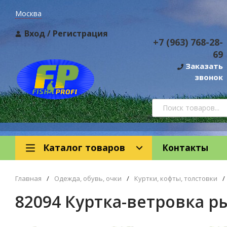
Москва
Вход
/
Регистрация
+7 (963) 768-28-
69
Заказать
звонок
Каталог товаров
Контакты
Главная
/
Одежда, обувь, очки
/
Куртки, кофты, толстовки
/
82094 Куртка-ветровка 