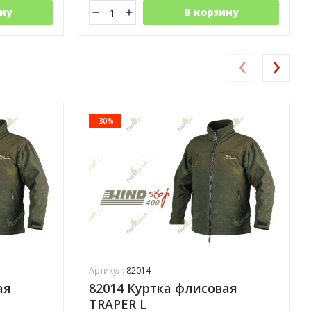
ну
В корзину
‹
›
-30%
Артикул:
82014
ая
82014 Куртка флисовая
TRAPER L