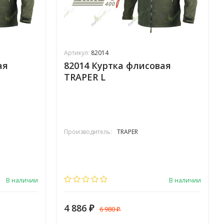
Артикул:
82014
ая
82014 Куртка флисовая
TRAPER L
Производитель:
TRAPER
В наличии
В наличии
4 886
6 980
₽
₽