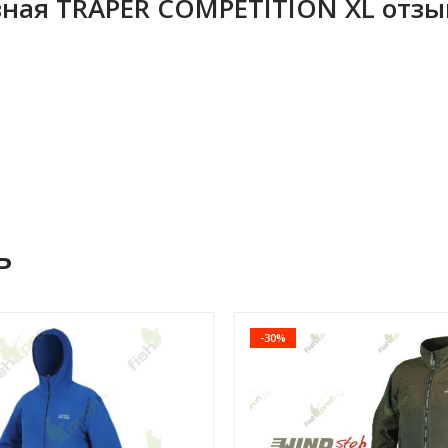
вная TRAPER COMPETITION XL отз
ь
-30%