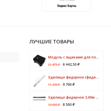
ЛУЧШИЕ ТОВАРЫ
Модуль с ящиками для платформ Preston ONBOX
6 442,50
21 475
₽
₽
Удилище фидерное (фидер) ZEMEX (Земекс) IRON FLAT METHOD FEEDER 13" до 140,0 гр
9 700
11 200
₽
₽
Удилище фидерное 3,00м Argon Feeder MT 50gr Browning
8 500
10 000
₽
₽