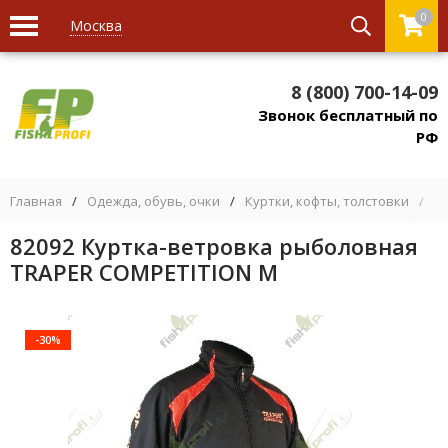
0
Москва
8 (800) 700-14-09
Звонок бесплатный по
РФ
Главная
/
Одежда, обувь, очки
/
Куртки, кофты, толстовки
/
8
82092 Куртка-ветровка рыболовная
TRAPER COMPETITION M
-30%