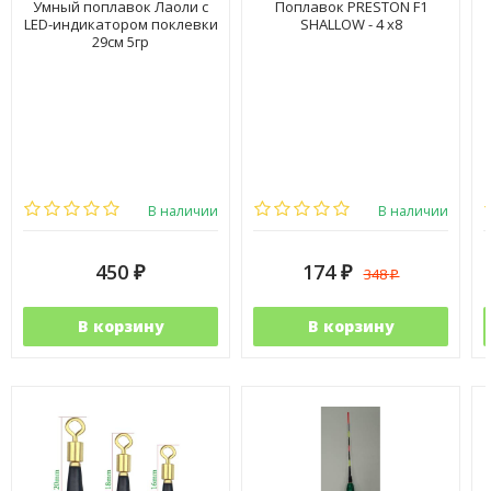
Умный поплавок Лаоли с
Поплавок PRESTON F1
LED-индикатором поклевки
SHALLOW - 4 x8
29см 5гр
В наличии
В наличии
450
174
348
₽
₽
₽
В корзину
В корзину