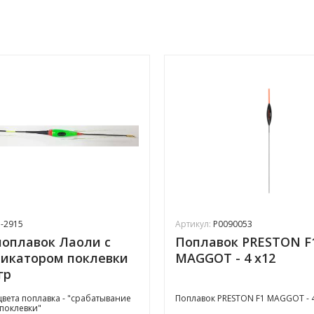
-2915
Артикул:
P0090053
оплавок Лаоли с
Поплавок PRESTON F
икатором поклевки
MAGGOT - 4 x12
гр
вета поплавка - "срабатывание
Поплавок PRESTON F1 MAGGOT - 4
поклевки"