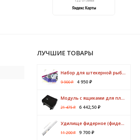
ЛУЧШИЕ ТОВАРЫ
Набор для штекерной рыбалки CLUB KORUM PINK Поплавок (удилище 7м, аксессуары)
4 950
9 900
₽
₽
Модуль с ящиками для платформ Preston ONBOX
6 442,50
21 475
₽
₽
Удилище фидерное (фидер) ZEMEX (Земекс) IRON FLAT METHOD FEEDER 13" до 140,0 гр
9 700
11 200
₽
₽