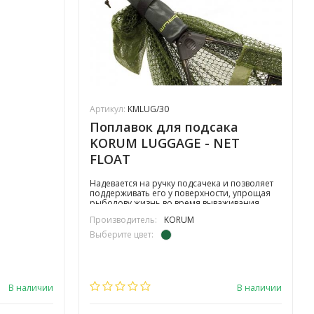
Артикул:
KMLUG/30
Поплавок для подсака
KORUM LUGGAGE - NET
FLOAT
Надевается на ручку подсачека и позволяет
поддерживать его у поверхности, упрощая
рыболову жизнь во время вываживания.
Производитель:
KORUM
Выберите цвет:
В наличии
В наличии