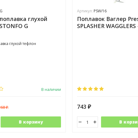
7G
Артикул:
PSW/16
поплавка глухой
Поплавок Ваглер Pre
 STONFO G
SPLASHER WAGGLERS -
авка глухой тефлон
В наличии
743
268
₽
₽
В корзину
В корзи