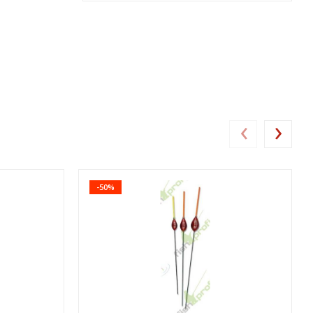
‹
›
-50%