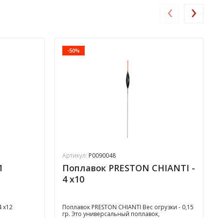
‹
›
-50%
Артикул:
P0090048
1
Поплавок PRESTON CHIANTI -
4 x10
 x12
Поплавок PRESTON CHIANTI Вес огрузки - 0,15
гр. Это универсальный поплавок,