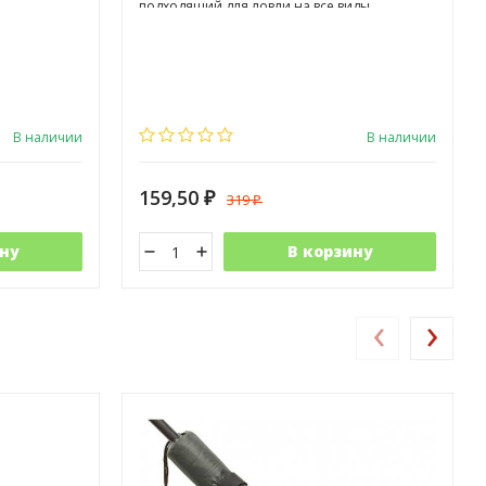
подходящий для ловли на все виды
приманок в различных условиях.
В наличии
В наличии
159,50
319
₽
₽
ну
В корзину
‹
›