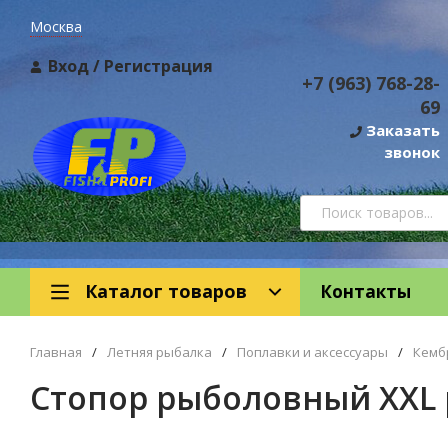
Москва
Вход
/
Регистрация
+7 (963) 768-28-
69
Заказать
звонок
Каталог товаров
Контакты
Главная
/
Летняя рыбалка
/
Поплавки и аксессуары
/
Кемб
Стопор рыболовный XXL