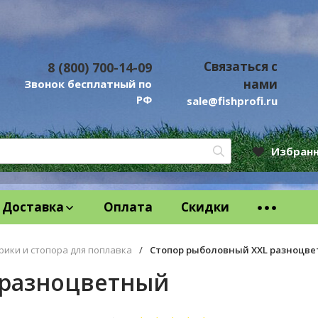
Связаться с
8 (800) 700-14-09
нами
Звонок бесплатный по
РФ
sale@fishprofi.ru
Избран
Доставка
Оплата
Скидки
рики и стопора для поплавка
/
Стопор рыболовный XXL разноцв
 разноцветный