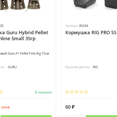
35
Артикул:
RIG94
а Guru Hybrid Pellet
Кормушка RIG PRO SS 
nline Small 35гр
вый Guru F1 Pellet Pole Rig 15см
ль:
GURU
Производитель:
RIG
В наличии
60
311
₽
₽