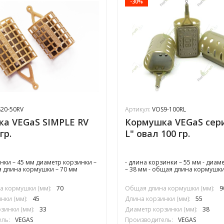
-30%
20-50RV
Артикул:
VOS9-100RL
а VEGaS SIMPLE RV
Кормушка VEGaS сер
гр.
L" овал 100 гр.
нки – 45 мм диаметр корзинки –
- длина корзинки – 55 мм - диам
 длина кормушки – 70 мм
– 38 мм - общая длина кормушки
 кормушки (мм):
70
Общая длина кормушки (мм):
9
нки (мм):
45
Длина корзинки (мм):
55
зинки (мм):
33
Диаметр корзинки (мм):
38
ль:
VEGAS
Производитель:
VEGAS