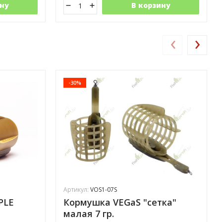
ну
В корзину
‹
›
-30%
Артикул:
VOS1-07S
PLE
Кормушка VEGaS "сетка"
малая 7 гр.