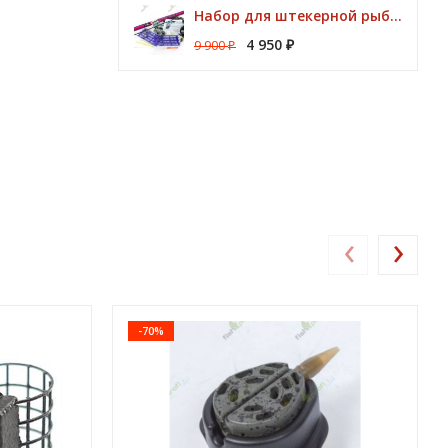
Набор для штекерной рыбалки CLUB KORUM PINK Поплавок (удилище 7м, аксессуары)
4 950
9 900
₽
₽
‹
›
-70%