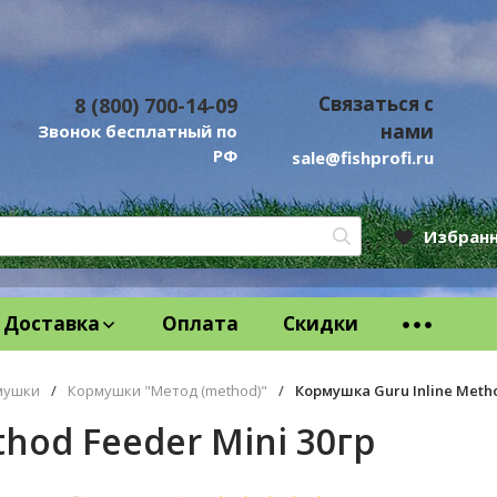
Связаться с
8 (800) 700-14-09
нами
Звонок бесплатный по
РФ
sale@fishprofi.ru
Избран
Доставка
Оплата
Скидки
мушки
/
Кормушки "Метод (method)"
/
Кормушка Guru Inline Metho
hod Feeder Mini 30гр