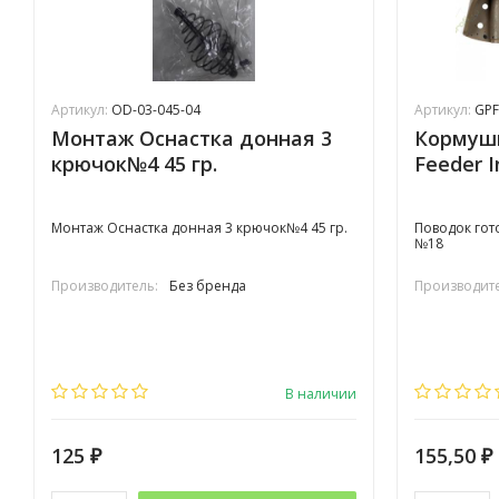
Артикул:
OD-03-045-04
Артикул:
GPF
Монтаж Оснастка донная 3
Кормушк
крючок№4 45 гр.
Feeder I
Монтаж Оснастка донная 3 крючок№4 45 гр.
Поводок гото
№18
Производитель:
Без бренда
Производите
В наличии
125
155,50
₽
₽