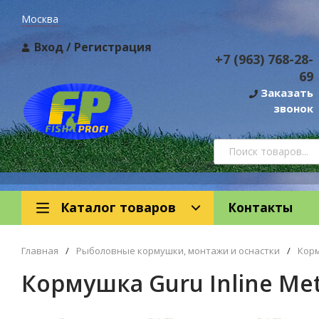
Москва
Вход
/
Регистрация
+7 (963) 768-28-
69
Заказать
звонок
Каталог товаров
Контакты
Главная
/
Рыболовные кормушки, монтажи и оснастки
/
Кор
Кормушка Guru Inline Met