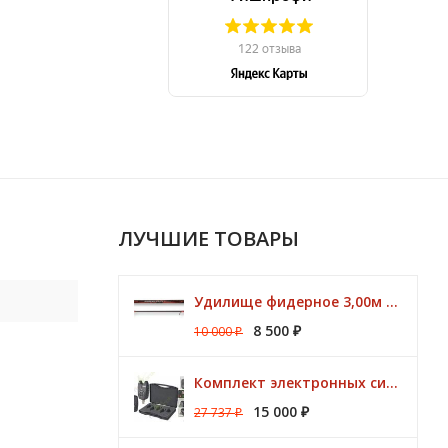
ЛУЧШИЕ ТОВАРЫ
Удилище фидерное 3,00м Argon Feeder MT 50gr Browning
8 500
10 000
₽
₽
Комплект электронных сигнализаторов TRAPER Prestige 4+1
15 000
27 737
₽
₽