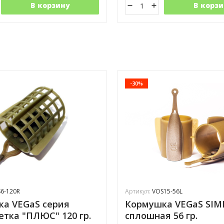
В корзину
В корзи
-30%
6-120R
Артикул:
VOS15-56L
а VEGaS серия
Кормушка VEGaS SIM
сетка "ПЛЮС" 120 гр.
сплошная 56 гр.