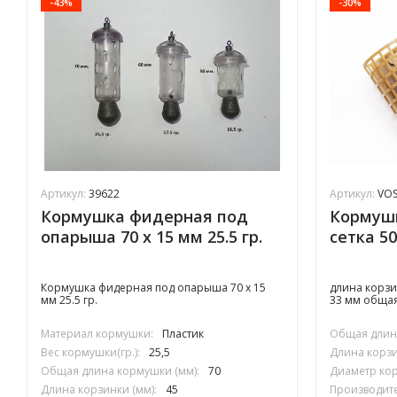
-43%
-30%
Артикул:
39622
Артикул:
VOS
Кормушка фидерная под
Кормушк
опарыша 70 х 15 мм 25.5 гр.
сетка 50
Кормушка фидерная под опарыша 70 х 15
длина корзи
мм 25.5 гр.
33 мм общая
Материал кормушки:
Пластик
Общая длина
Вес кормушки(гр.):
25,5
Длина корзи
Общая длина кормушки (мм):
70
Диаметр кор
Длина корзинки (мм):
45
Производите