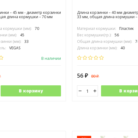
зинки – 45 мм - диаметр корзинки
Длина корзинки – 40 мм диамет
бщая длина кормушки – 70 мм
33 мм, общая длина кормушки – 
 кормушки (мм):
70
Материал кормушки:
Пластик
нки (мм):
45
Вес кормушки(гр.):
56
зинки (мм):
33
Общая длина кормушки (мм):
7
ль:
VEGAS
Длина корзинки (мм):
40
Диаметр корзинки (мм):
33
В наличии
56
80
₽
₽
₽
В корзину
В корзи